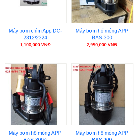
Máy bơm chìm App DC-
Máy bơm hố móng APP
2312/2324
BAS-300
1,100,000 VNĐ
2,950,000 VNĐ
Máy bơm hố móng APP
Máy bơm hố móng APP
BAS-300A
BAS 200