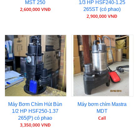
MST 250
1/3 HP HSF240-1.25
2,600,000 VNĐ
265ST (có phao)
2,900,000 VNĐ
Máy Bơm Chìm Hút Bùn
Máy bơm chìm Mastra
1/2 HP HSF250-1.37
MDT
Call
265(P) có phao
3,350,000 VNĐ