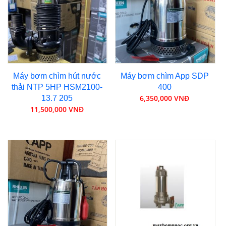
Máy bơm chìm hút nước
Máy bơm chìm App SDP
thải NTP 5HP HSM2100-
400
6,350,000 VNĐ
13.7 205
11,500,000 VNĐ