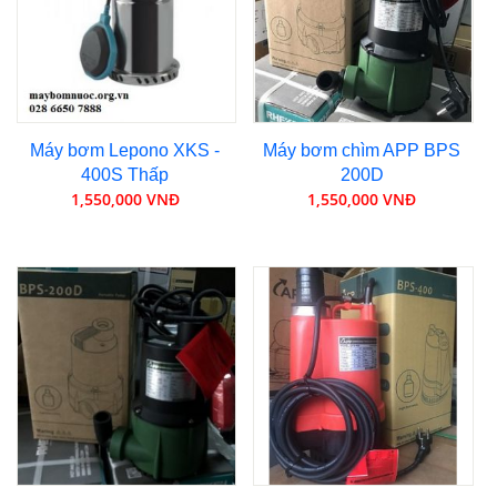
Máy bơm Lepono XKS -
Máy bơm chìm APP BPS
400S Thấp
200D
1,550,000 VNĐ
1,550,000 VNĐ