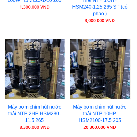
100W HSM225-1-10 265
Thải NTP 1/3HP
1,300,000 VNĐ
HSM240-1.25 265 ST (có
phao )
3,000,000 VNĐ
Máy bơm chìm hút nước
Máy bơm chìm hút nước
thải NTP 2HP HSM280-
thải NTP 10HP
11.5 265
HSM2100-17.5 205
8,300,000 VNĐ
20,300,000 VNĐ