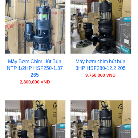
Máy Bơm Chìm Hút Bùn
Máy bơm chìm hút bùn
NTP 1/2HP HSF250-1.37
3HP HSF280-12.2 205
9,750,000 VNĐ
265
2,800,000 VNĐ