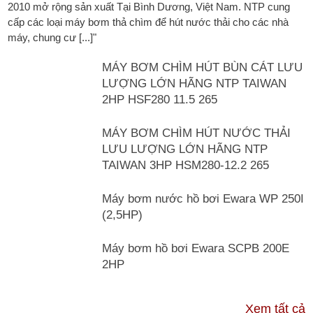
2010 mở rộng sản xuất Tại Bình Dương, Việt Nam. NTP cung
cấp các loại máy bơm thả chìm để hút nước thải cho các nhà
máy, chung cư [...]"
MÁY BƠM CHÌM HÚT BÙN CÁT LƯU
LƯỢNG LỚN HÃNG NTP TAIWAN
2HP HSF280 11.5 265
MÁY BƠM CHÌM HÚT NƯỚC THẢI
LƯU LƯỢNG LỚN HÃNG NTP
TAIWAN 3HP HSM280-12.2 265
Máy bơm nước hồ bơi Ewara WP 250I
(2,5HP)
Máy bơm hồ bơi Ewara SCPB 200E
2HP
TƯ VẤN & TIN TỨC
Xem tất cả