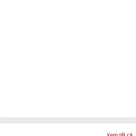
TƯ VẤN & TIN TỨC
Xem tất cả