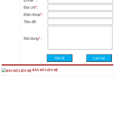
Email
*
:
Địa chỉ
*
:
Điện thoại
*
:
Tiêu đề:
Nội dung
*
:
BẢN ĐỒ LIÊN HỆ