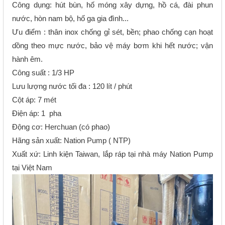
Công dụng: hút bùn, hố móng xây dựng, hồ cá, đài phun
nước, hòn nam bộ, hố ga gia đình...
Ưu điểm : thân inox chống gỉ sét, bền; phao chống cạn hoạt
dồng theo mực nước, bảo vệ máy bơm khi hết nước; vận
hành êm.
Công suất : 1/3 HP
Lưu lượng nước tối đa : 120 lít / phút
Cột áp: 7 mét
Điện áp: 1 pha
Động cơ: Herchuan (có phao)
Hãng sản xuất: Nation Pump ( NTP)
Xuất xứ:
Linh kiện Taiwan, lắp ráp tại nhà máy Nation Pump
tại Việt Nam