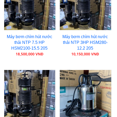
Máy bơm chìm hút nước
Máy bơm chìm hút nước
thải NTP 7.5 HP
thải NTP 3HP HSM280-
HSM2100-15.5 205
12.2 205
18,500,000 VNĐ
10,150,000 VNĐ