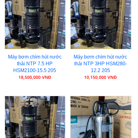
Máy bơm chìm hút nước
Máy bơm chìm hút nước
thải NTP 7.5 HP
thải NTP 3HP HSM280-
HSM2100-15.5 205
12.2 205
18,500,000 VNĐ
10,150,000 VNĐ