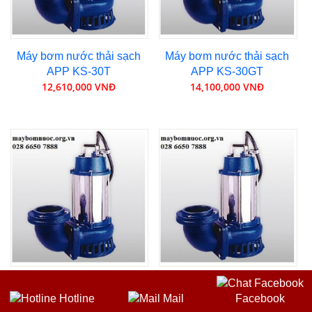
Máy bơm nước thải sạch
Máy bơm nước thải sạch
APP KS-30T
APP KS-30GT
12,610,000 VNĐ
14,100,000 VNĐ
Máy bơm nước thải sạch
Máy bơm nước thải sạch
Hotline
Mail
Facebook
APP KS-50T
APP KS-50GT