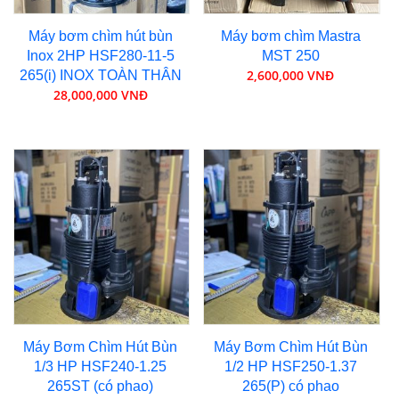
Máy bơm chìm hút bùn
Máy bơm chìm Mastra
Inox 2HP HSF280-11-5
MST 250
2,600,000 VNĐ
265(i) INOX TOÀN THÂN
28,000,000 VNĐ
Máy Bơm Chìm Hút Bùn
Máy Bơm Chìm Hút Bùn
1/3 HP HSF240-1.25
1/2 HP HSF250-1.37
265ST (có phao)
265(P) có phao