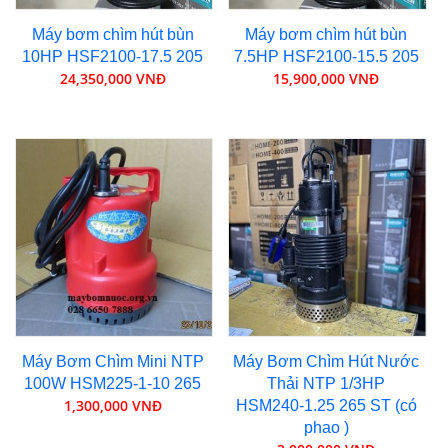
Máy bơm chìm hút bùn
Máy bơm chìm hút bùn
10HP HSF2100-17.5 205
7.5HP HSF2100-15.5 205
24,350,000 VNĐ
15,900,000 VNĐ
Máy Bơm Chìm Mini NTP
Máy Bơm Chìm Hút Nước
100W HSM225-1-10 265
Thải NTP 1/3HP
1,300,000 VNĐ
HSM240-1.25 265 ST (có
phao )