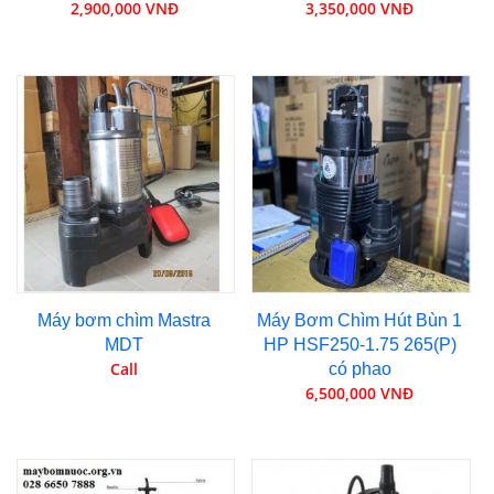
2,900,000 VNĐ
3,350,000 VNĐ
Máy bơm chìm Mastra
Máy Bơm Chìm Hút Bùn 1
MDT
HP HSF250-1.75 265(P)
Call
có phao
6,500,000 VNĐ