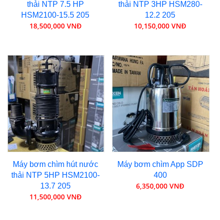
thải NTP 7.5 HP
thải NTP 3HP HSM280-
HSM2100-15.5 205
12.2 205
18,500,000 VNĐ
10,150,000 VNĐ
Máy bơm chìm hút nước
Máy bơm chìm App SDP
thải NTP 5HP HSM2100-
400
6,350,000 VNĐ
13.7 205
11,500,000 VNĐ