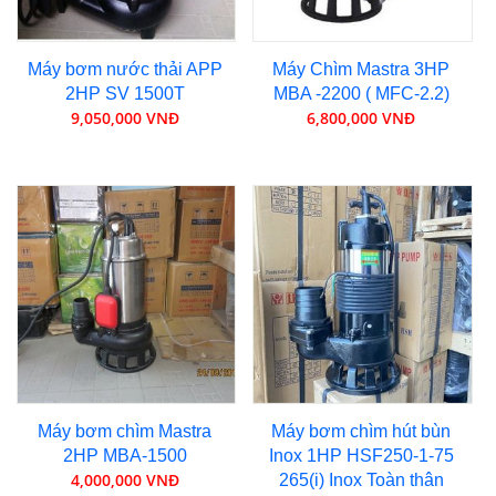
Máy bơm nước thải APP
Máy Chìm Mastra 3HP
2HP SV 1500T
MBA -2200 ( MFC-2.2)
9,050,000 VNĐ
6,800,000 VNĐ
Máy bơm chìm Mastra
Máy bơm chìm hút bùn
2HP MBA-1500
Inox 1HP HSF250-1-75
4,000,000 VNĐ
265(i) Inox Toàn thân