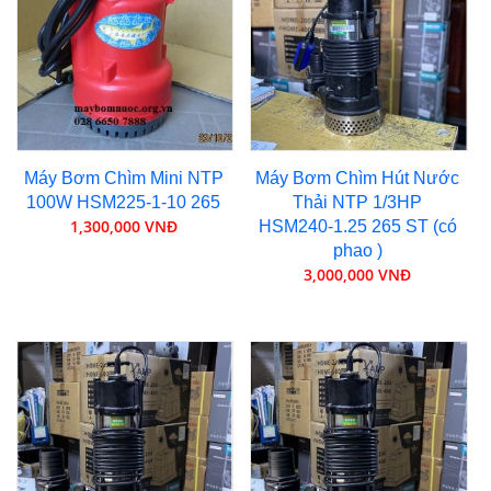
Máy Bơm Chìm Mini NTP
Máy Bơm Chìm Hút Nước
100W HSM225-1-10 265
Thải NTP 1/3HP
1,300,000 VNĐ
HSM240-1.25 265 ST (có
phao )
3,000,000 VNĐ