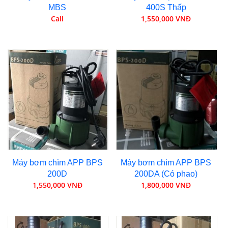
MBS
400S Thấp
Call
1,550,000 VNĐ
Máy bơm chìm APP BPS
Máy bơm chìm APP BPS
200D
200DA (Có phao)
1,550,000 VNĐ
1,800,000 VNĐ