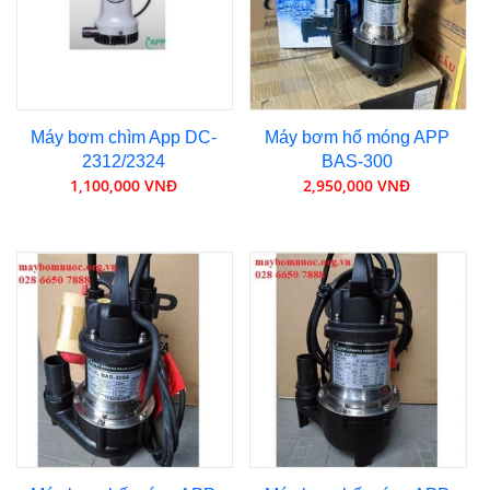
Máy bơm chìm App DC-
Máy bơm hố móng APP
2312/2324
BAS-300
1,100,000 VNĐ
2,950,000 VNĐ