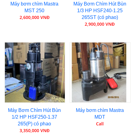
Máy bơm chìm Mastra
Máy Bơm Chìm Hút Bùn
MST 250
1/3 HP HSF240-1.25
2,600,000 VNĐ
265ST (có phao)
2,900,000 VNĐ
Máy Bơm Chìm Hút Bùn
Máy bơm chìm Mastra
1/2 HP HSF250-1.37
MDT
Call
265(P) có phao
3,350,000 VNĐ