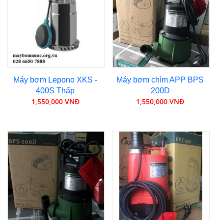
Máy bơm Lepono XKS -
Máy bơm chìm APP BPS
400S Thấp
200D
1,550,000 VNĐ
1,550,000 VNĐ