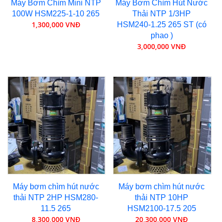
Máy Bơm Chìm Mini NTP
Máy Bơm Chìm Hút Nước
100W HSM225-1-10 265
Thải NTP 1/3HP
1,300,000 VNĐ
HSM240-1.25 265 ST (có
phao )
3,000,000 VNĐ
Máy bơm chìm hút nước
Máy bơm chìm hút nước
thải NTP 2HP HSM280-
thải NTP 10HP
11.5 265
HSM2100-17.5 205
8,300,000 VNĐ
20,300,000 VNĐ