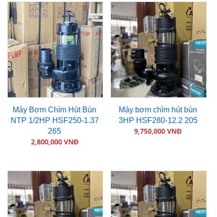
Máy Bơm Chìm Hút Bùn
Máy bơm chìm hút bùn
NTP 1/2HP HSF250-1.37
3HP HSF280-12.2 205
9,750,000 VNĐ
265
2,800,000 VNĐ