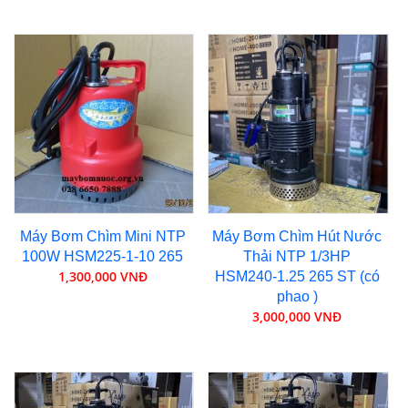
Máy Bơm Chìm Mini NTP
Máy Bơm Chìm Hút Nước
100W HSM225-1-10 265
Thải NTP 1/3HP
1,300,000 VNĐ
HSM240-1.25 265 ST (có
phao )
3,000,000 VNĐ