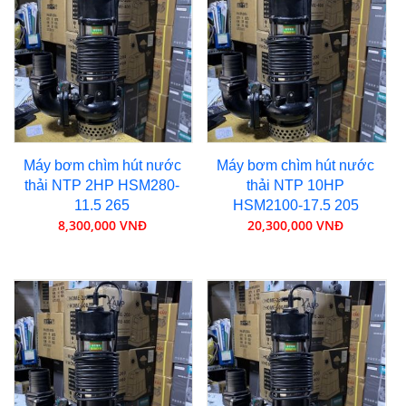
Máy bơm chìm hút nước
Máy bơm chìm hút nước
thải NTP 2HP HSM280-
thải NTP 10HP
11.5 265
HSM2100-17.5 205
8,300,000 VNĐ
20,300,000 VNĐ