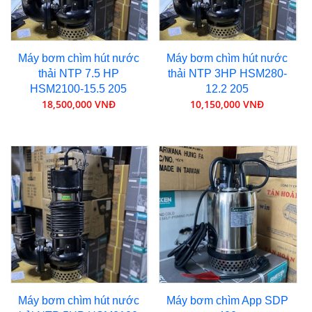
Máy bơm chìm hút nước
Máy bơm chìm hút nước
thải NTP 7.5 HP
thải NTP 3HP HSM280-
HSM2100-15.5 205
12.2 205
18,500,000 VNĐ
10,150,000 VNĐ
Máy bơm chìm hút nước
Máy bơm chìm App SDP