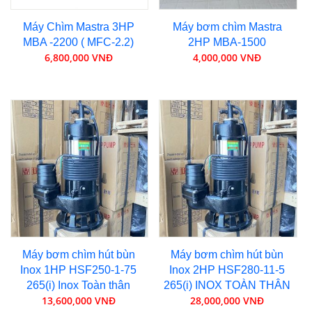
Máy Chìm Mastra 3HP
Máy bơm chìm Mastra
MBA -2200 ( MFC-2.2)
2HP MBA-1500
6,800,000 VNĐ
4,000,000 VNĐ
Máy bơm chìm hút bùn
Máy bơm chìm hút bùn
Inox 1HP HSF250-1-75
Inox 2HP HSF280-11-5
265(i) Inox Toàn thân
265(i) INOX TOÀN THÂN
13,600,000 VNĐ
28,000,000 VNĐ