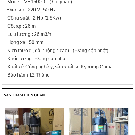
Model : VB1500DF ( Có phao)
Điện áp : 220 V_50 Hz
Công suất : 2 Hp (1,5Kw)
Cột áp : 26 m
Lưu lượng : 26 m3/h
Họng xả : 50 mm
Kịch thước ( dài * rộng * cao) : ( Đang cập nhật)
Khối lượng : Đang cập nhật
Xuất xứ:Công nghệ ý, sản xuất tại Kypump China
Bảo hành 12 Tháng
SẢN PHẨM LIÊN QUAN