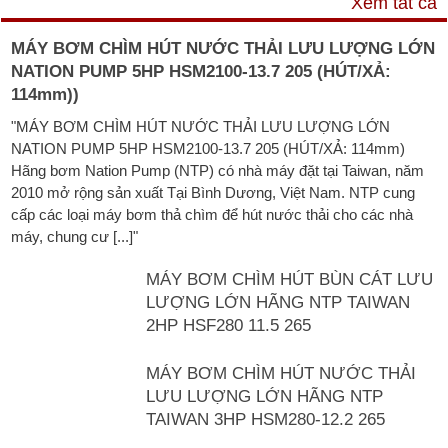
Xem tất cả
MÁY BƠM CHÌM HÚT NƯỚC THẢI LƯU LƯỢNG LỚN
NATION PUMP 5HP HSM2100-13.7 205 (HÚT/XẢ:
114mm))
"MÁY BƠM CHÌM HÚT NƯỚC THẢI LƯU LƯỢNG LỚN
NATION PUMP 5HP HSM2100-13.7 205 (HÚT/XẢ: 114mm)
Hãng bơm Nation Pump (NTP) có nhà máy đặt tại Taiwan, năm
2010 mở rộng sản xuất Tại Bình Dương, Việt Nam. NTP cung
cấp các loại máy bơm thả chìm để hút nước thải cho các nhà
máy, chung cư [...]"
MÁY BƠM CHÌM HÚT BÙN CÁT LƯU
LƯỢNG LỚN HÃNG NTP TAIWAN
2HP HSF280 11.5 265
MÁY BƠM CHÌM HÚT NƯỚC THẢI
LƯU LƯỢNG LỚN HÃNG NTP
TAIWAN 3HP HSM280-12.2 265