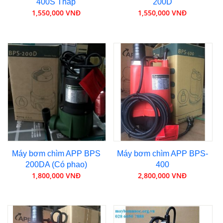
400S Thấp
200D
1,550,000 VNĐ
1,550,000 VNĐ
Máy bơm chìm APP BPS
Máy bơm chìm APP BPS-
200DA (Có phao)
400
1,800,000 VNĐ
2,800,000 VNĐ