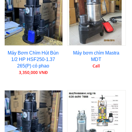
Máy Bơm Chìm Hút Bùn
Máy bơm chìm Mastra
1/2 HP HSF250-1.37
MDT
Call
265(P) có phao
3,350,000 VNĐ