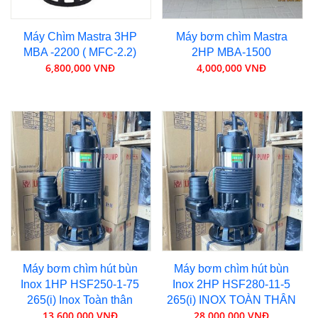
Máy Chìm Mastra 3HP
Máy bơm chìm Mastra
MBA -2200 ( MFC-2.2)
2HP MBA-1500
6,800,000 VNĐ
4,000,000 VNĐ
Máy bơm chìm hút bùn
Máy bơm chìm hút bùn
Inox 1HP HSF250-1-75
Inox 2HP HSF280-11-5
265(i) Inox Toàn thân
265(i) INOX TOÀN THÂN
13,600,000 VNĐ
28,000,000 VNĐ