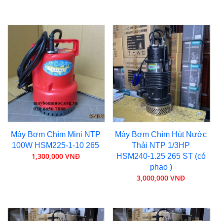
Máy Bơm Chìm Mini NTP
Máy Bơm Chìm Hút Nước
100W HSM225-1-10 265
Thải NTP 1/3HP
1,300,000 VNĐ
HSM240-1.25 265 ST (có
phao )
3,000,000 VNĐ