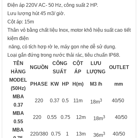
Điện áp 220V AC- 50 Hz, công suất 2 HP.
Lưu lượng hút 45 m3/ giờ.
Cột áp: 15m
Thân vỏ bằng chất liệu Inox, motor khô hiệu suất cao tiết
kiệm điện
năng, có tích hợp rờ le, máy gọn nhẹ dễ sử dụng.
Loại gắn đứng trong nước thải rác, tiêu chuẩn IP68.
TÊN
CÔNG
CỘT
LƯU
NGUỒN
OUTLET
HÀNG
SUẤT
ÁP
LƯỢNG
MODEL
PHASE
KW
HP
H(m)
M3 /h
mm
(50Hz)
MBA
3
220
0.37
0.5
11m
40/50
18m
0.37
MBA
3
220
0.55
0.75
12m
40/50
18m
0.55
MBA
3
220/380
0.75
1
13m
40/50
36m