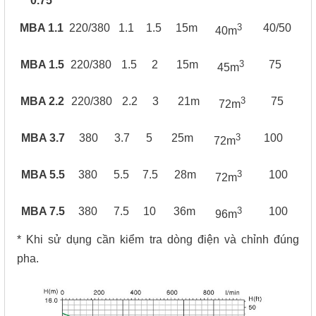
0.75
3
MBA 1.1
220/380
1.1
1.5
15m
40/50
40m
3
MBA 1.5
220/380
1.5
2
15m
75
45m
3
MBA 2.2
220/380
2.2
3
21m
75
72m
3
MBA 3.7
380
3.7
5
25m
100
72m
3
MBA 5.5
380
5.5
7.5
28m
100
72m
3
MBA 7.5
380
7.5
10
36m
100
96m
* Khi sử dụng cần kiểm tra dòng điện và chỉnh đúng
pha.