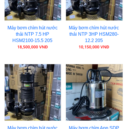
Máy bơm chìm hút nước
Máy bơm chìm hút nước
thải NTP 7.5 HP
thải NTP 3HP HSM280-
HSM2100-15.5 205
12.2 205
18,500,000 VNĐ
10,150,000 VNĐ
Máy bơm chìm hút nước
Máy bơm chìm App SDP