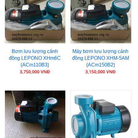
Bơm lưu lượng cánh
Máy bơm lưu lượng cánh
đồng LEPONO XHm6C
đồng LEPONO XHM-5AM
(ACm110B3)
(ACm150B2)
3,750,000 VNĐ
3,150,000 VNĐ