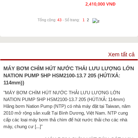
2,410,000 VNĐ
Tổng cộng:
43
- Số trang:
1
2
VIDEO
Xem tất cả
MÁY BƠM CHÌM HÚT NƯỚC THẢI LƯU LƯỢNG LỚN
NATION PUMP 5HP HSM2100-13.7 205 (HÚT/XẢ:
114mm))
"MÁY BƠM CHÌM HÚT NƯỚC THẢI LƯU LƯỢNG LỚN
NATION PUMP 5HP HSM2100-13.7 205 (HÚT/XẢ: 114mm)
Hãng bơm Nation Pump (NTP) có nhà máy đặt tại Taiwan, năm
2010 mở rộng sản xuất Tại Bình Dương, Việt Nam. NTP cung
cấp các loại máy bơm thả chìm để hút nước thải cho các nhà
máy, chung cư [...]"