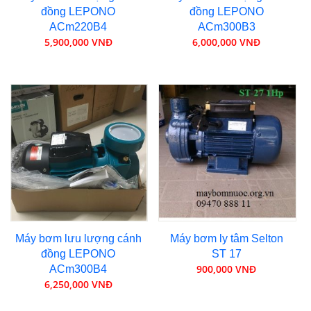
đồng LEPONO
đồng LEPONO
ACm220B4
ACm300B3
5,900,000 VNĐ
6,000,000 VNĐ
Máy bơm lưu lượng cánh
Máy bơm ly tâm Selton
đồng LEPONO
ST 17
900,000 VNĐ
ACm300B4
6,250,000 VNĐ