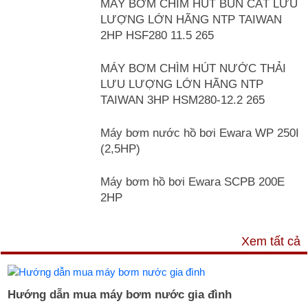
MÁY BƠM CHÌM HÚT BÙN CÁT LƯU
LƯỢNG LỚN HÃNG NTP TAIWAN
2HP HSF280 11.5 265
MÁY BƠM CHÌM HÚT NƯỚC THẢI
LƯU LƯỢNG LỚN HÃNG NTP
TAIWAN 3HP HSM280-12.2 265
Máy bơm nước hồ bơi Ewara WP 250I
(2,5HP)
Máy bơm hồ bơi Ewara SCPB 200E
2HP
TƯ VẤN & TIN TỨC
Xem tất cả
Hướng dẫn mua máy bơm nước gia đình