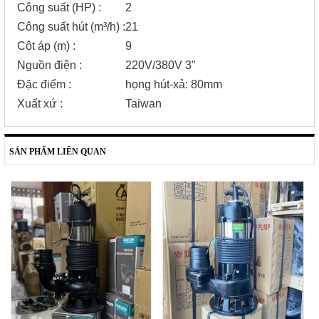
Công suất (HP)
:
2
Công suất hút (m³/h)
:
21
Cột áp (m)
:
9
Nguồn điện
:
220V/380V 3"
Đặc điểm
:
họng hút-xả: 80mm
Xuất xứ
:
Taiwan
SẢN PHẨM LIÊN QUAN