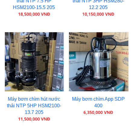
thải NTP 7.5 HP
thải NTP 3HP HSM280-
HSM2100-15.5 205
12.2 205
18,500,000 VNĐ
10,150,000 VNĐ
Máy bơm chìm hút nước
Máy bơm chìm App SDP
thải NTP 5HP HSM2100-
400
6,350,000 VNĐ
13.7 205
11,500,000 VNĐ