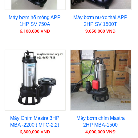
Máy bơm hố móng APP
Máy bơm nước thải APP
1HP SV 750A
2HP SV 1500T
6,100,000 VNĐ
9,050,000 VNĐ
Máy Chìm Mastra 3HP
Máy bơm chìm Mastra
MBA -2200 ( MFC-2.2)
2HP MBA-1500
6,800,000 VNĐ
4,000,000 VNĐ