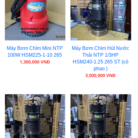
Máy Bơm Chìm Mini NTP
Máy Bơm Chìm Hút Nước
100W HSM225-1-10 265
Thải NTP 1/3HP
1,300,000 VNĐ
HSM240-1.25 265 ST (có
phao )
3,000,000 VNĐ