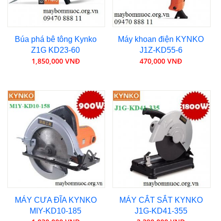
Búa phá bê tông Kynko
Máy khoan điện KYNKO
Z1G KD23-60
J1Z-KD55-6
1,850,000 VNĐ
470,000 VNĐ
MÁY CƯA ĐĨA KYNKO
MÁY CẮT SẮT KYNKO
MIY-KD10-185
J1G-KD41-355