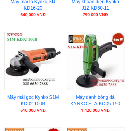
Máy mài lỗ Kynko SIJ
Máy khoan điện Kynko
KD16-20
J1Z KD60-11
640,000 VNĐ
790,000 VNĐ
Máy mài góc Kynko S1M
Máy đánh bóng đá
KD02-100B
KYNKO S1A-KD05-150
610,000 VNĐ
1,420,000 VNĐ