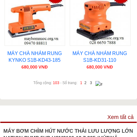
MÁY CHÀ NHÁM RUNG
MÁY CHÀ NHÁM RUNG
KYNKO S1B-KD43-185
S1B-KD31-110
680,000 VNĐ
680,000 VNĐ
Tổng cộng:
103
- Số trang:
1
2
3
VIDEO
Xem tất cả
MÁY BƠM CHÌM HÚT NƯỚC THẢI LƯU LƯỢNG LỚN