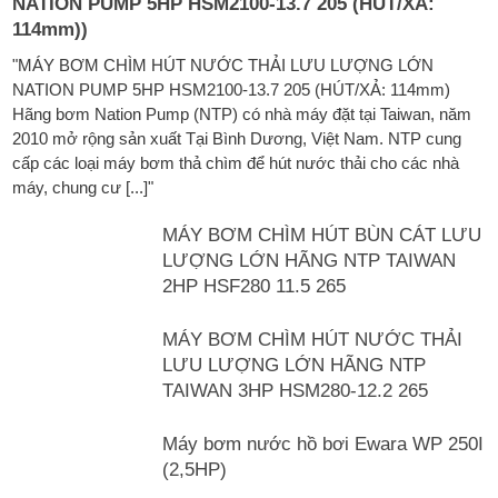
NATION PUMP 5HP HSM2100-13.7 205 (HÚT/XẢ:
114mm))
"MÁY BƠM CHÌM HÚT NƯỚC THẢI LƯU LƯỢNG LỚN
NATION PUMP 5HP HSM2100-13.7 205 (HÚT/XẢ: 114mm)
Hãng bơm Nation Pump (NTP) có nhà máy đặt tại Taiwan, năm
2010 mở rộng sản xuất Tại Bình Dương, Việt Nam. NTP cung
cấp các loại máy bơm thả chìm để hút nước thải cho các nhà
máy, chung cư [...]"
MÁY BƠM CHÌM HÚT BÙN CÁT LƯU
LƯỢNG LỚN HÃNG NTP TAIWAN
2HP HSF280 11.5 265
MÁY BƠM CHÌM HÚT NƯỚC THẢI
LƯU LƯỢNG LỚN HÃNG NTP
TAIWAN 3HP HSM280-12.2 265
Máy bơm nước hồ bơi Ewara WP 250I
(2,5HP)