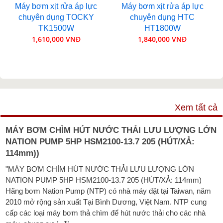
Máy bơm xịt rửa áp lực
Máy bơm xịt rửa áp lực
chuyên dụng TOCKY
chuyên dụng HTC
TK1500W
HT1800W
1,610,000 VNĐ
1,840,000 VNĐ
VIDEO
Xem tất cả
MÁY BƠM CHÌM HÚT NƯỚC THẢI LƯU LƯỢNG LỚN
NATION PUMP 5HP HSM2100-13.7 205 (HÚT/XẢ:
114mm))
"MÁY BƠM CHÌM HÚT NƯỚC THẢI LƯU LƯỢNG LỚN
NATION PUMP 5HP HSM2100-13.7 205 (HÚT/XẢ: 114mm)
Hãng bơm Nation Pump (NTP) có nhà máy đặt tại Taiwan, năm
2010 mở rộng sản xuất Tại Bình Dương, Việt Nam. NTP cung
cấp các loại máy bơm thả chìm để hút nước thải cho các nhà