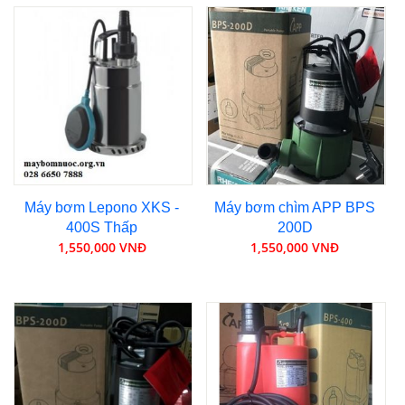
Máy bơm Lepono XKS -
Máy bơm chìm APP BPS
400S Thấp
200D
1,550,000 VNĐ
1,550,000 VNĐ