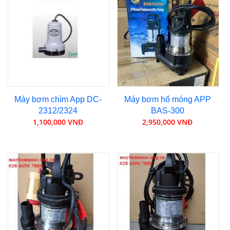
Máy bơm chìm App DC-
Máy bơm hố móng APP
2312/2324
BAS-300
1,100,000 VNĐ
2,950,000 VNĐ