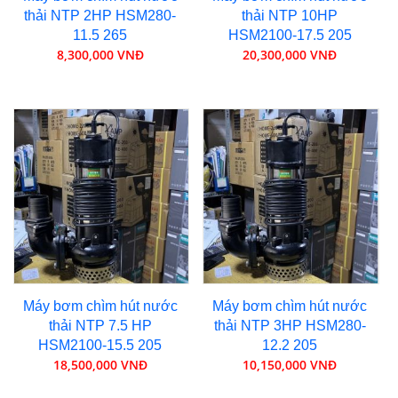
thải NTP 2HP HSM280-
thải NTP 10HP
11.5 265
HSM2100-17.5 205
8,300,000 VNĐ
20,300,000 VNĐ
Máy bơm chìm hút nước
Máy bơm chìm hút nước
thải NTP 7.5 HP
thải NTP 3HP HSM280-
HSM2100-15.5 205
12.2 205
18,500,000 VNĐ
10,150,000 VNĐ