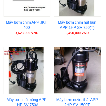
Máy bơm chìm APP JKH
Máy bơm chìm hút bùn
400
APP 1HP SV 750(T)
3,623,000 VNĐ
5,450,000 VNĐ
Máy bơm hố móng APP
Máy bơm nước thải APP
1HP SV 750A
2HP SV 1500T