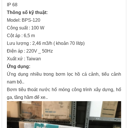
IP 68
Thông số kỹ thuật:
Model: BPS-120
Công suất : 100 W
Cột áp : 6,5 m
Lưu lượng : 2,46 m3/h ( khoản 70 lít/p)
Điện áp : 220V _ 50Hz
Xuất xứ : Taiwan
Ứng dụng:
Ứng dụng nhiều trong bơm lọc hồ cá cảnh, tiểu cảnh
nam bộ..
Bơm tiêu thoát nước hố móng công trình xây dựng, hố
ga, tầng hầm để xe..