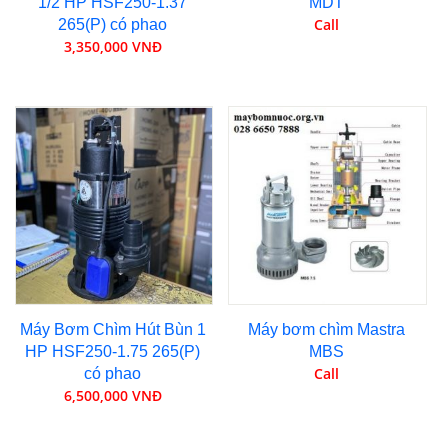
1/2 HP HSF250-1.37
MDT
Call
265(P) có phao
3,350,000 VNĐ
Máy Bơm Chìm Hút Bùn 1
Máy bơm chìm Mastra
HP HSF250-1.75 265(P)
MBS
Call
có phao
6,500,000 VNĐ