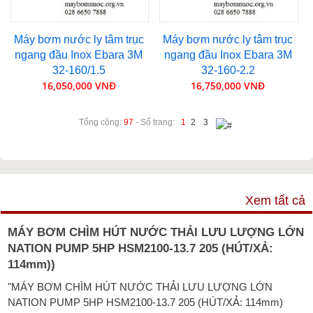
Máy bơm nước ly tâm trục
Máy bơm nước ly tâm trục
ngang đầu Inox Ebara 3M
ngang đầu Inox Ebara 3M
32-160/1.5
32-160-2.2
16,050,000 VNĐ
16,750,000 VNĐ
Tổng cộng:
97
- Số trang:
1
2
3
VIDEO
Xem tất cả
MÁY BƠM CHÌM HÚT NƯỚC THẢI LƯU LƯỢNG LỚN
NATION PUMP 5HP HSM2100-13.7 205 (HÚT/XẢ:
114mm))
"MÁY BƠM CHÌM HÚT NƯỚC THẢI LƯU LƯỢNG LỚN
NATION PUMP 5HP HSM2100-13.7 205 (HÚT/XẢ: 114mm)