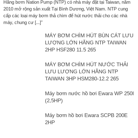
Hãng bơm Nation Pump (NTP) có nhà máy đặt tại Taiwan, năm
2010 mở rộng sản xuất Tại Bình Dương, Việt Nam. NTP cung
cấp các loại máy bơm thả chìm để hút nước thải cho các nhà
máy, chung cư [...]"
MÁY BƠM CHÌM HÚT BÙN CÁT LƯU
LƯỢNG LỚN HÃNG NTP TAIWAN
2HP HSF280 11.5 265
MÁY BƠM CHÌM HÚT NƯỚC THẢI
LƯU LƯỢNG LỚN HÃNG NTP
TAIWAN 3HP HSM280-12.2 265
Máy bơm nước hồ bơi Ewara WP 250I
(2,5HP)
Máy bơm hồ bơi Ewara SCPB 200E
2HP