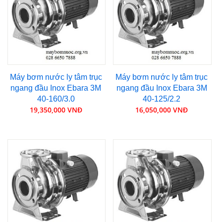
Máy bơm nước ly tâm trục
Máy bơm nước ly tâm trục
ngang đầu Inox Ebara 3M
ngang đầu Inox Ebara 3M
40-160/3.0
40-125/2.2
19,350,000 VNĐ
16,050,000 VNĐ