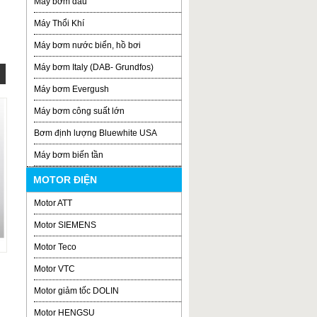
Máy bơm dầu
Máy Thổi Khí
Máy bơm nước biển, hồ bơi
Máy bơm Italy (DAB- Grundfos)
Máy bơm Evergush
Máy bơm công suất lớn
Bơm định lượng Bluewhite USA
Máy bơm biến tần
MOTOR ĐIỆN
Motor ATT
Motor SIEMENS
Motor Teco
Motor VTC
Motor giảm tốc DOLIN
Motor HENGSU