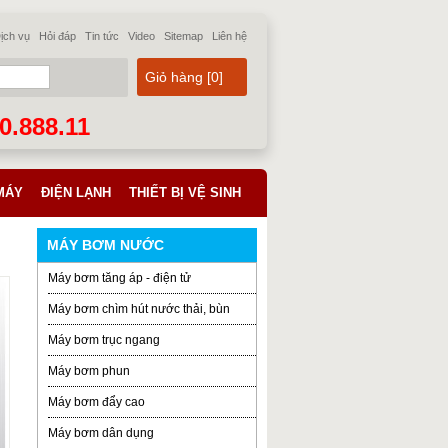
ịch vụ
Hỏi đáp
Tin tức
Video
Sitemap
Liên hệ
Giỏ hàng [
0
]
70.888.11
MÁY
ĐIỆN LẠNH
THIẾT BỊ VỆ SINH
MÁY BƠM NƯỚC
Máy bơm tăng áp - điện tử
Máy bơm chìm hút nước thải, bùn
Máy bơm trục ngang
Máy bơm phun
Máy bơm đẩy cao
Máy bơm dân dụng