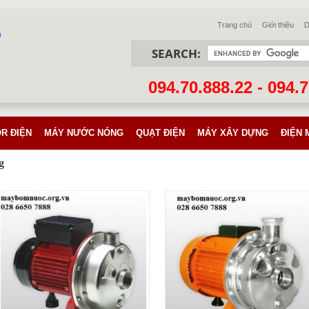
Trang chủ
Giới thiệu
D
SEARCH:
094.70.888.22 - 094.
R ĐIỆN
MÁY NƯỚC NÓNG
QUẠT ĐIỆN
MÁY XÂY DỰNG
ĐIỆN 
g