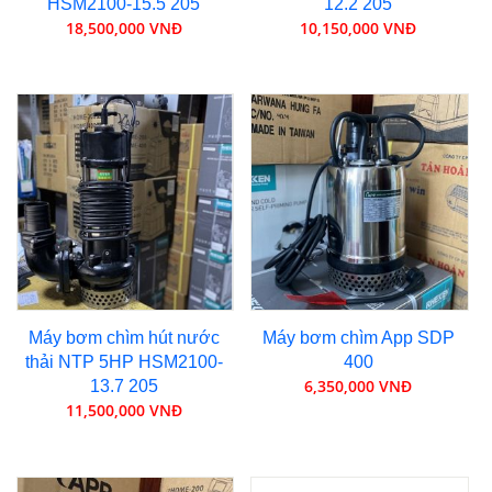
HSM2100-15.5 205
12.2 205
18,500,000 VNĐ
10,150,000 VNĐ
Máy bơm chìm hút nước
Máy bơm chìm App SDP
thải NTP 5HP HSM2100-
400
6,350,000 VNĐ
13.7 205
11,500,000 VNĐ