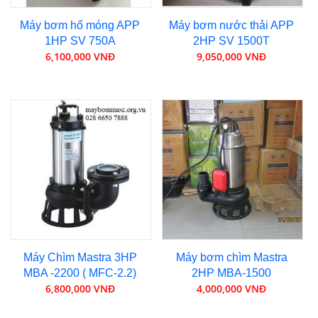
Máy bơm hố móng APP
Máy bơm nước thải APP
1HP SV 750A
2HP SV 1500T
6,100,000 VNĐ
9,050,000 VNĐ
Máy Chìm Mastra 3HP
Máy bơm chìm Mastra
MBA -2200 ( MFC-2.2)
2HP MBA-1500
6,800,000 VNĐ
4,000,000 VNĐ