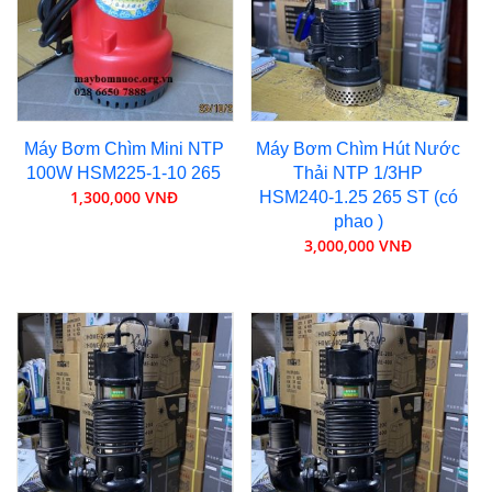
Máy Bơm Chìm Mini NTP
Máy Bơm Chìm Hút Nước
100W HSM225-1-10 265
Thải NTP 1/3HP
1,300,000 VNĐ
HSM240-1.25 265 ST (có
phao )
3,000,000 VNĐ