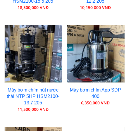
HSM2100-15.5 205
12.2 205
18,500,000 VNĐ
10,150,000 VNĐ
Máy bơm chìm hút nước
Máy bơm chìm App SDP
thải NTP 5HP HSM2100-
400
6,350,000 VNĐ
13.7 205
11,500,000 VNĐ