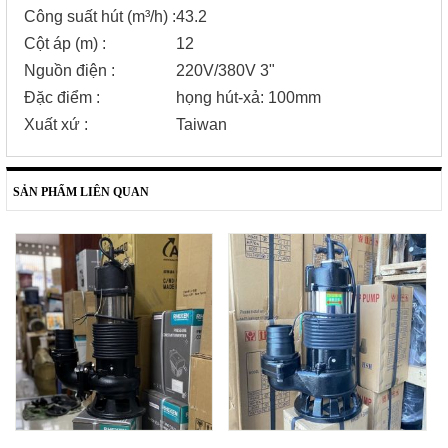
Công suất hút (m³/h)
:
43.2
Cột áp (m)
:
12
Nguồn điện
:
220V/380V 3"
Đặc điểm
:
họng hút-xả: 100mm
Xuất xứ
:
Taiwan
SẢN PHẨM LIÊN QUAN