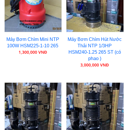
Máy Bơm Chìm Mini NTP
Máy Bơm Chìm Hút Nước
100W HSM225-1-10 265
Thải NTP 1/3HP
1,300,000 VNĐ
HSM240-1.25 265 ST (có
phao )
3,000,000 VNĐ