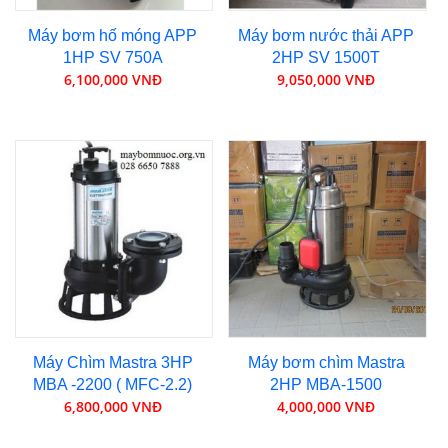
Máy bơm hố móng APP
Máy bơm nước thải APP
1HP SV 750A
2HP SV 1500T
6,100,000 VNĐ
9,050,000 VNĐ
Máy Chìm Mastra 3HP
Máy bơm chìm Mastra
MBA -2200 ( MFC-2.2)
2HP MBA-1500
6,800,000 VNĐ
4,000,000 VNĐ