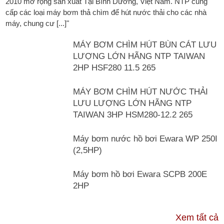
2010 mở rộng sản xuất Tại Bình Dương, Việt Nam. NTP cung
cấp các loại máy bơm thả chìm để hút nước thải cho các nhà
máy, chung cư [...]"
MÁY BƠM CHÌM HÚT BÙN CÁT LƯU
LƯỢNG LỚN HÃNG NTP TAIWAN
2HP HSF280 11.5 265
MÁY BƠM CHÌM HÚT NƯỚC THẢI
LƯU LƯỢNG LỚN HÃNG NTP
TAIWAN 3HP HSM280-12.2 265
Máy bơm nước hồ bơi Ewara WP 250I
(2,5HP)
Máy bơm hồ bơi Ewara SCPB 200E
2HP
TƯ VẤN & TIN TỨC
Xem tất cả