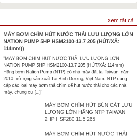
VIDEO
Xem tất cả
MÁY BƠM CHÌM HÚT NƯỚC THẢI LƯU LƯỢNG LỚN
NATION PUMP 5HP HSM2100-13.7 205 (HÚT/XẢ:
114mm))
"MÁY BƠM CHÌM HÚT NƯỚC THẢI LƯU LƯỢNG LỚN
NATION PUMP 5HP HSM2100-13.7 205 (HÚT/XẢ: 114mm)
Hãng bơm Nation Pump (NTP) có nhà máy đặt tại Taiwan, năm
2010 mở rộng sản xuất Tại Bình Dương, Việt Nam. NTP cung
cấp các loại máy bơm thả chìm để hút nước thải cho các nhà
máy, chung cư [...]"
MÁY BƠM CHÌM HÚT BÙN CÁT LƯU
LƯỢNG LỚN HÃNG NTP TAIWAN
2HP HSF280 11.5 265
MÁY BƠM CHÌM HÚT NƯỚC THẢI