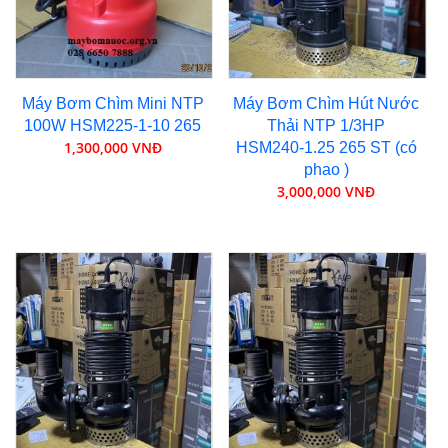
Máy Bơm Chìm Mini NTP
Máy Bơm Chìm Hút Nước
100W HSM225-1-10 265
Thải NTP 1/3HP
1,300,000 VNĐ
HSM240-1.25 265 ST (có
phao )
3,000,000 VNĐ