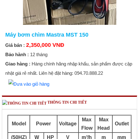
Máy bơm chìm Mastra MST 150
2,350,000 VNĐ
Giá bán :
Bảo hành :
12 tháng
Giao hàng :
Hàng chính hãng nhập khẩu, sản phẩm được cập
nhật giá rẻ nhất. Liên hệ đặt hàng: 094.70.888.22
THÔNG TIN CHI TIẾT
Max
Max
Model
Power
Voltage
Outlet
Flow
Head
(50HZ)
W
HP
V
m³/h
m
mm