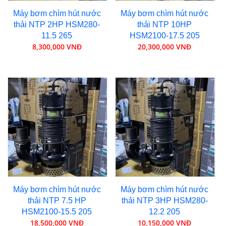
Máy bơm chìm hút nước
Máy bơm chìm hút nước
thải NTP 2HP HSM280-
thải NTP 10HP
11.5 265
HSM2100-17.5 205
8,300,000 VNĐ
20,300,000 VNĐ
Máy bơm chìm hút nước
Máy bơm chìm hút nước
thải NTP 7.5 HP
thải NTP 3HP HSM280-
HSM2100-15.5 205
12.2 205
18,500,000 VNĐ
10,150,000 VNĐ