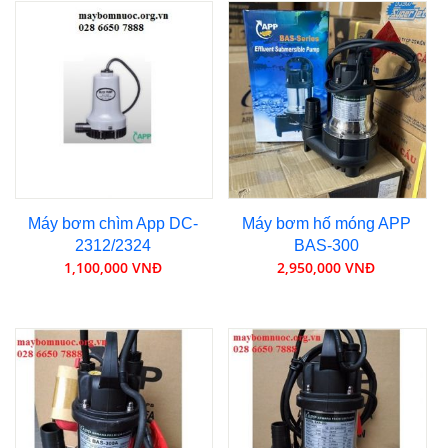
Máy bơm chìm App DC-
Máy bơm hố móng APP
2312/2324
BAS-300
1,100,000 VNĐ
2,950,000 VNĐ