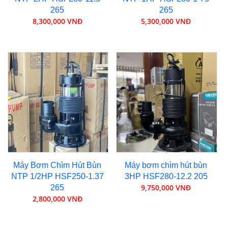
265
265
8,300,000 VNĐ
5,300,000 VNĐ
Máy Bơm Chìm Hút Bùn
Máy bơm chìm hút bùn
NTP 1/2HP HSF250-1.37
3HP HSF280-12.2 205
9,750,000 VNĐ
265
2,800,000 VNĐ