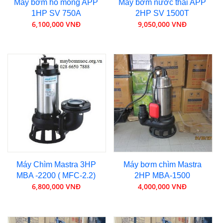
Máy bơm hố móng APP
Máy bơm nước thải APP
1HP SV 750A
2HP SV 1500T
6,100,000 VNĐ
9,050,000 VNĐ
Máy Chìm Mastra 3HP
Máy bơm chìm Mastra
MBA -2200 ( MFC-2.2)
2HP MBA-1500
6,800,000 VNĐ
4,000,000 VNĐ