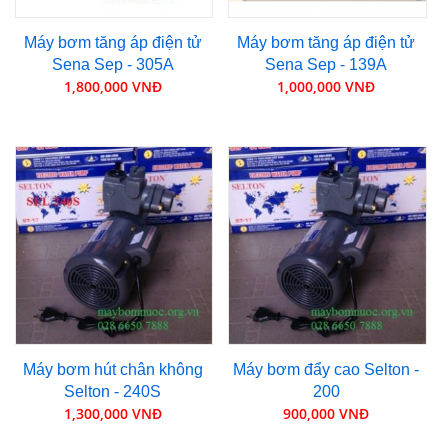
Máy bơm tăng áp điện tử
Máy bơm tăng áp điện tử
Sena Sep - 305A
Sena Sep - 139A
1,800,000 VNĐ
1,000,000 VNĐ
Máy bơm hút chân không
Máy bơm đẩy cao Selton -
Selton - 240S
200
1,300,000 VNĐ
900,000 VNĐ