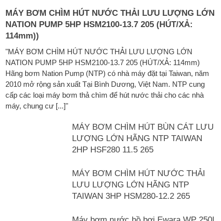
MÁY BƠM CHÌM HÚT NƯỚC THẢI LƯU LƯỢNG LỚN
NATION PUMP 5HP HSM2100-13.7 205 (HÚT/XẢ:
114mm))
"MÁY BƠM CHÌM HÚT NƯỚC THẢI LƯU LƯỢNG LỚN
NATION PUMP 5HP HSM2100-13.7 205 (HÚT/XẢ: 114mm)
Hãng bơm Nation Pump (NTP) có nhà máy đặt tại Taiwan, năm
2010 mở rộng sản xuất Tại Bình Dương, Việt Nam. NTP cung
cấp các loại máy bơm thả chìm để hút nước thải cho các nhà
máy, chung cư [...]"
MÁY BƠM CHÌM HÚT BÙN CÁT LƯU
LƯỢNG LỚN HÃNG NTP TAIWAN
2HP HSF280 11.5 265
MÁY BƠM CHÌM HÚT NƯỚC THẢI
LƯU LƯỢNG LỚN HÃNG NTP
TAIWAN 3HP HSM280-12.2 265
Máy bơm nước hồ bơi Ewara WP 250I