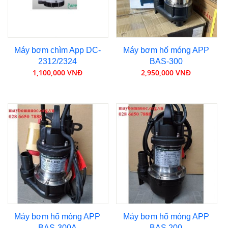
Máy bơm chìm App DC-
Máy bơm hố móng APP
2312/2324
BAS-300
1,100,000 VNĐ
2,950,000 VNĐ
Máy bơm hố móng APP
Máy bơm hố móng APP
BAS-300A
BAS 200