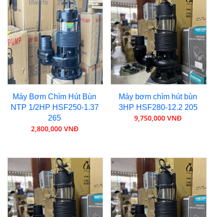
Máy Bơm Chìm Hút Bùn
Máy bơm chìm hút bùn
NTP 1/2HP HSF250-1.37
3HP HSF280-12.2 205
9,750,000 VNĐ
265
2,800,000 VNĐ