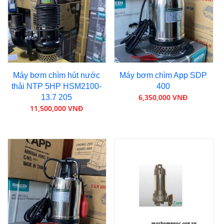
Máy bơm chìm hút nước
Máy bơm chìm App SDP
thải NTP 5HP HSM2100-
400
6,350,000 VNĐ
13.7 205
11,500,000 VNĐ