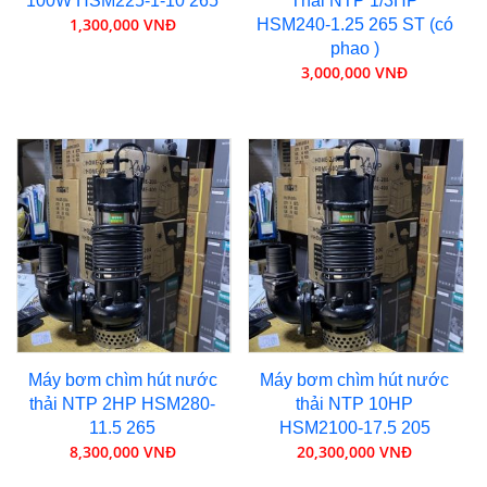
100W HSM225-1-10 265
Thải NTP 1/3HP
1,300,000 VNĐ
HSM240-1.25 265 ST (có
phao )
3,000,000 VNĐ
Máy bơm chìm hút nước
Máy bơm chìm hút nước
thải NTP 2HP HSM280-
thải NTP 10HP
11.5 265
HSM2100-17.5 205
8,300,000 VNĐ
20,300,000 VNĐ