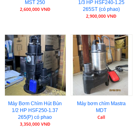
MST 250
1/3 HP HSF240-1.25
2,600,000 VNĐ
265ST (có phao)
2,900,000 VNĐ
Máy Bơm Chìm Hút Bùn
Máy bơm chìm Mastra
1/2 HP HSF250-1.37
MDT
Call
265(P) có phao
3,350,000 VNĐ