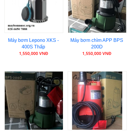
Máy bơm Lepono XKS -
Máy bơm chìm APP BPS
400S Thấp
200D
1,550,000 VNĐ
1,550,000 VNĐ