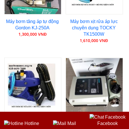
Máy bơm tăng áp tự động
Máy bơm xịt rửa áp lực
Gordon KJ-250A
chuyên dụng TOCKY
1,300,000 VNĐ
TK1500W
1,610,000 VNĐ
Máy bơm xịt rửa áp lực
Máy bơm tăng áp biến tần
Hotline
Mail
Facebook
chuyên dụng HTC
Rheken WZB35-400I