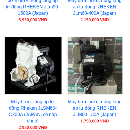
bơm nước nóng tăng áp
Máy bơm nước nóng tăng
tự động RHEKEN JLm90-
áp tự động RHEKEN
1500A (Japan)
JLm60-400A (Japan)
3,950,000 VNĐ
2,150,000 VNĐ
Máy bơm Tăng áp tự
Máy bơm nước nóng tăng
động Rheken JLSM60-
áp tự động RHEKEN
C200A (JAPAN, có nắp
JLM60-130A (Japan)
1,750,000 VNĐ
chụp)
2,950,000 VNĐ