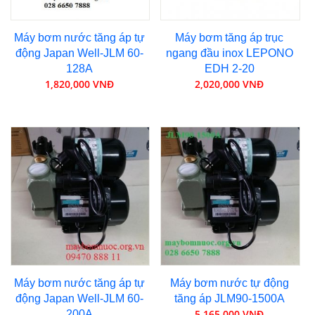
Máy bơm nước tăng áp tự
Máy bơm tăng áp trục
động Japan Well-JLM 60-
ngang đầu inox LEPONO
128A
EDH 2-20
1,820,000 VNĐ
2,020,000 VNĐ
Máy bơm nước tăng áp tự
Máy bơm nước tự động
động Japan Well-JLM 60-
tăng áp JLM90-1500A
5,165,000 VNĐ
200A