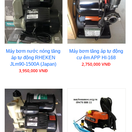
Máy bơm nước nóng tăng
Máy bơm tăng áp tự động
áp tự động RHEKEN
cự êm APP HI-168
2,750,000 VNĐ
JLm90-1500A (Japan)
3,950,000 VNĐ