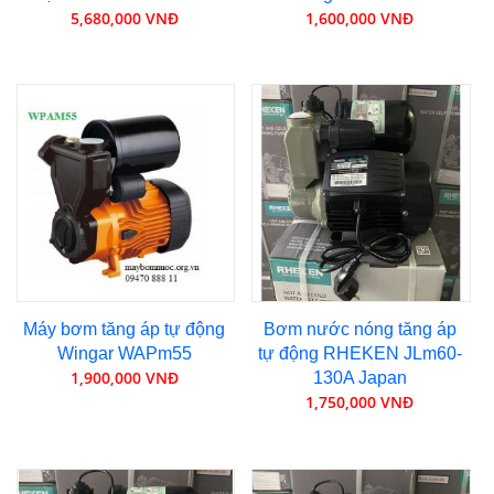
5,680,000 VNĐ
1,600,000 VNĐ
Máy bơm tăng áp tự động
Bơm nước nóng tăng áp
Wingar WAPm55
tự động RHEKEN JLm60-
1,900,000 VNĐ
130A Japan
1,750,000 VNĐ