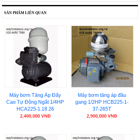
SẢN PHẨM LIÊN QUAN
Máy bơm Tăng Áp Đẩy
Máy bơm tăng áp đầu
Cao Tự Động Ngắt 1/4HP
gang 1/2HP HCB225-1-
HCA225-1.18 26
37-265T
2,400,000 VNĐ
2,900,000 VNĐ