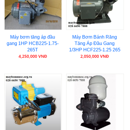
Máy bơm tăng áp đầu
Máy Bơm Bánh Răng
gang 1HP HCB225-1.75-
Tăng Áp Đầu Gang
265T
1/3HP HCF225-1.25 265
4,250,000 VNĐ
2,050,000 VNĐ