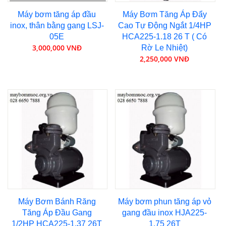
Máy bơm tăng áp đầu
Máy Bơm Tăng Áp Đẩy
inox, thân bằng gang LSJ-
Cao Tự Động Ngắt 1/4HP
05E
HCA225-1.18 26 T ( Có
3,000,000 VNĐ
Rờ Le Nhiệt)
2,250,000 VNĐ
Máy Bơm Bánh Răng
Máy bơm phun tăng áp vỏ
Tăng Áp Đầu Gang
gang đầu inox HJA225-
1/2HP HCA225-1.37 26T
1.75 26T