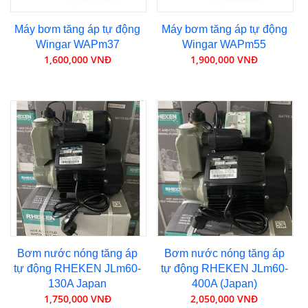
Máy bơm tăng áp tự động
Máy bơm tăng áp tự động
Wingar WAPm37
Wingar WAPm55
1,600,000 VNĐ
1,900,000 VNĐ
Bơm nước nóng tăng áp
Bơm nước nóng tăng áp
tự động RHEKEN JLm60-
tự động RHEKEN JLm60-
130A Japan
400A (Japan)
1,750,000 VNĐ
2,050,000 VNĐ