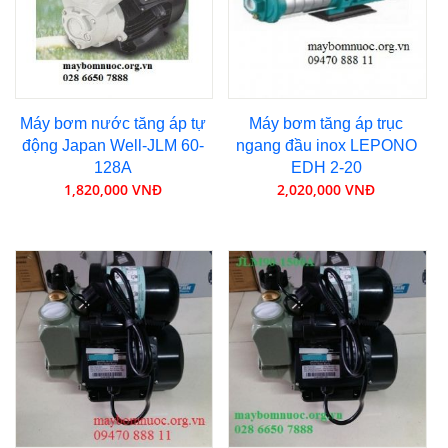
Máy bơm nước tăng áp tự
Máy bơm tăng áp trục
động Japan Well-JLM 60-
ngang đầu inox LEPONO
128A
EDH 2-20
1,820,000 VNĐ
2,020,000 VNĐ