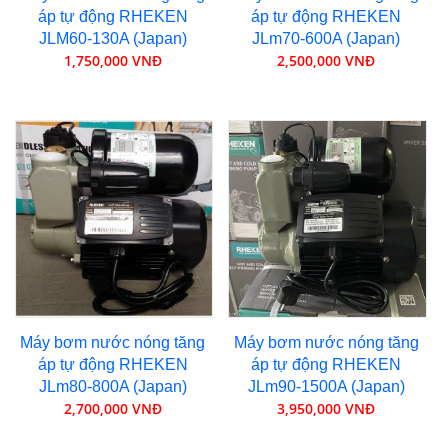
áp tự động RHEKEN
áp tự động RHEKEN
JLM60-130A (Japan)
JLm70-600A (Japan)
1,750,000 VNĐ
2,500,000 VNĐ
Máy bơm nước nóng tăng
Máy bơm nước nóng tăng
áp tự động RHEKEN
áp tự động RHEKEN
JLm80-800A (Japan)
JLm90-1500A (Japan)
2,700,000 VNĐ
3,950,000 VNĐ