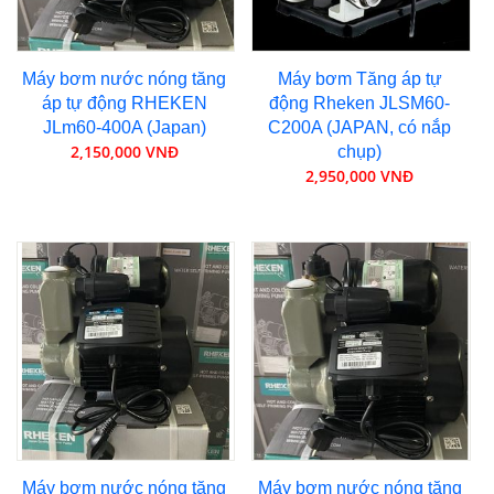
Máy bơm nước nóng tăng
Máy bơm Tăng áp tự
áp tự động RHEKEN
động Rheken JLSM60-
JLm60-400A (Japan)
C200A (JAPAN, có nắp
2,150,000 VNĐ
chụp)
2,950,000 VNĐ
Máy bơm nước nóng tăng
Máy bơm nước nóng tăng