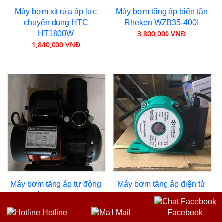
Máy bơm xịt rửa áp lực
Máy bơm tăng áp biến tần
chuyên dụng HTC
Rheken WZB35-400I
3,800,000 VNĐ
HT1800W
1,840,000 VNĐ
Máy bơm tăng áp tự động
Máy bơm tăng áp điện tử
cực êm APP HI-400
SUNSUN ST 20-9A
3,700,000 VNĐ
800,000 VNĐ
Hotline
Mail
Facebook