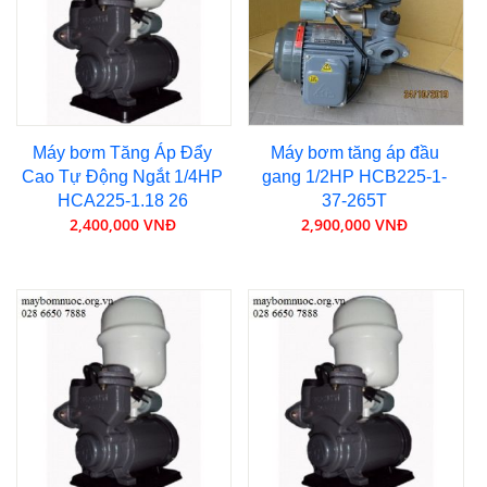
Máy bơm Tăng Áp Đẩy
Máy bơm tăng áp đầu
Cao Tự Động Ngắt 1/4HP
gang 1/2HP HCB225-1-
HCA225-1.18 26
37-265T
2,400,000 VNĐ
2,900,000 VNĐ