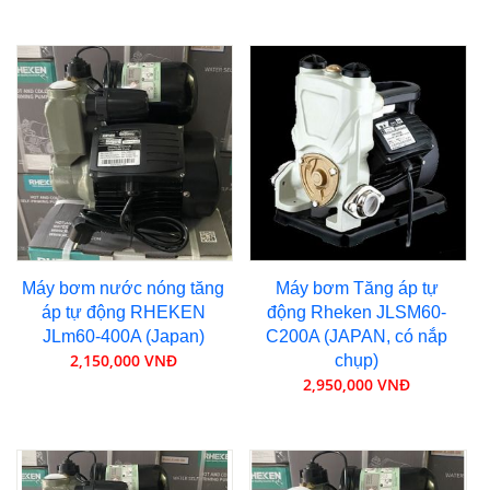
Máy bơm nước nóng tăng
Máy bơm Tăng áp tự
áp tự động RHEKEN
động Rheken JLSM60-
JLm60-400A (Japan)
C200A (JAPAN, có nắp
2,150,000 VNĐ
chụp)
2,950,000 VNĐ