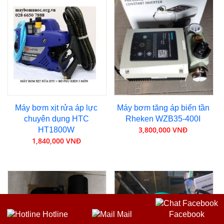
Máy bơm xịt rửa áp lực
Máy bơm tăng áp biến tần
chuyên dụng HTC
Rheken WZB35-400I
3,800,000 VNĐ
HT1800W
1,840,000 VNĐ
Hotline
Mail
Facebook