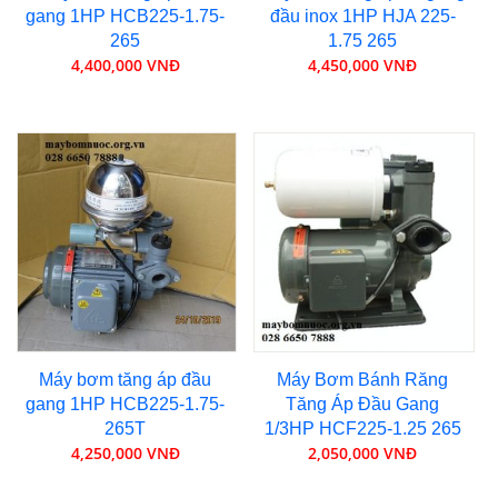
gang 1HP HCB225-1.75-
đầu inox 1HP HJA 225-
265
1.75 265
4,400,000 VNĐ
4,450,000 VNĐ
Máy bơm tăng áp đầu
Máy Bơm Bánh Răng
gang 1HP HCB225-1.75-
Tăng Áp Đầu Gang
265T
1/3HP HCF225-1.25 265
4,250,000 VNĐ
2,050,000 VNĐ