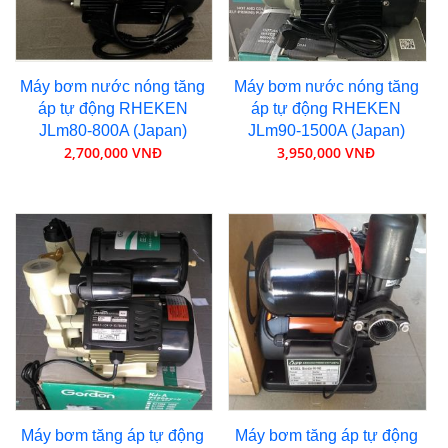
Máy bơm nước nóng tăng
Máy bơm nước nóng tăng
áp tự động RHEKEN
áp tự động RHEKEN
JLm80-800A (Japan)
JLm90-1500A (Japan)
2,700,000 VNĐ
3,950,000 VNĐ
Máy bơm tăng áp tự động
Máy bơm tăng áp tự động