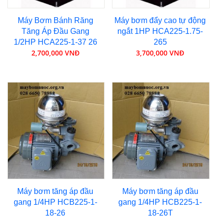
Máy Bơm Bánh Răng
Máy bơm đẩy cao tự động
Tăng Áp Đầu Gang
ngắt 1HP HCA225-1.75-
1/2HP HCA225-1-37 26
265
2,700,000 VNĐ
3,700,000 VNĐ
Máy bơm tăng áp đầu
Máy bơm tăng áp đầu
gang 1/4HP HCB225-1-
gang 1/4HP HCB225-1-
18-26
18-26T