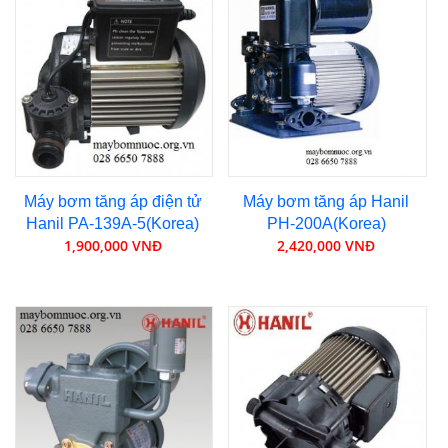
Máy bơm tăng áp điện tử
Máy bơm tăng áp Hanil
Hanil PA-139A-5(Korea)
PH-200A(Korea)
1,900,000 VNĐ
2,420,000 VNĐ