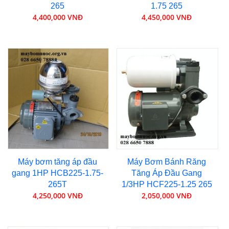
265
1.75 265
4,400,000 VNĐ
4,450,000 VNĐ
Máy bơm tăng áp đầu
Máy Bơm Bánh Răng
gang 1HP HCB225-1.75-
Tăng Áp Đầu Gang
265T
1/3HP HCF225-1.25 265
4,250,000 VNĐ
2,050,000 VNĐ