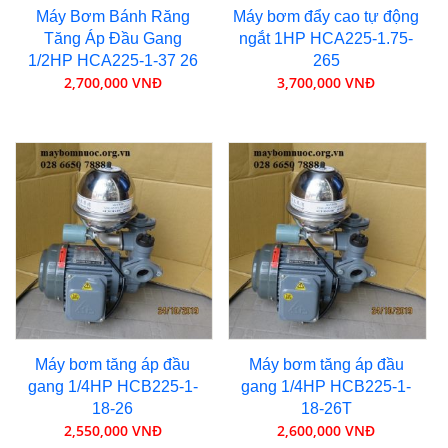
Máy Bơm Bánh Răng
Máy bơm đẩy cao tự động
Tăng Áp Đầu Gang
ngắt 1HP HCA225-1.75-
1/2HP HCA225-1-37 26
265
2,700,000 VNĐ
3,700,000 VNĐ
Máy bơm tăng áp đầu
Máy bơm tăng áp đầu
gang 1/4HP HCB225-1-
gang 1/4HP HCB225-1-
18-26
18-26T
2,550,000 VNĐ
2,600,000 VNĐ