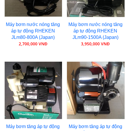
Máy bơm nước nóng tăng
Máy bơm nước nóng tăng
áp tự động RHEKEN
áp tự động RHEKEN
JLm80-800A (Japan)
JLm90-1500A (Japan)
2,700,000 VNĐ
3,950,000 VNĐ
Máy bơm tăng áp tự động
Máy bơm tăng áp tự động