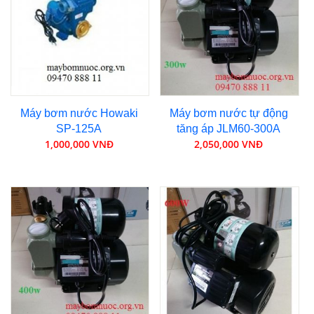
Máy bơm nước Howaki
Máy bơm nước tự động
SP-125A
tăng áp JLM60-300A
1,000,000 VNĐ
2,050,000 VNĐ