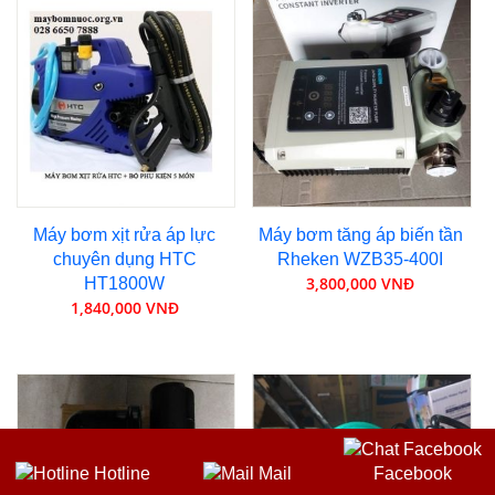
Máy bơm xịt rửa áp lực
Máy bơm tăng áp biến tần
chuyên dụng HTC
Rheken WZB35-400I
3,800,000 VNĐ
HT1800W
1,840,000 VNĐ
Hotline
Mail
Facebook