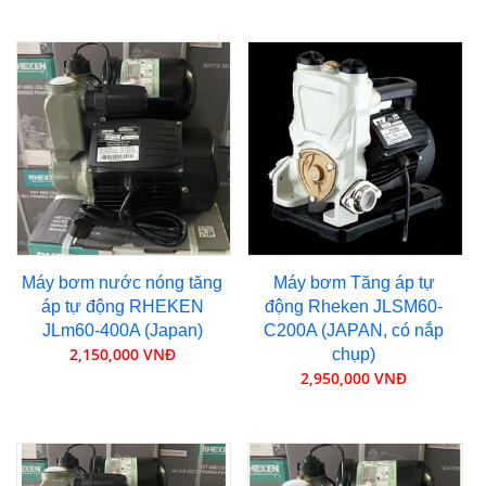
Máy bơm nước nóng tăng
Máy bơm Tăng áp tự
áp tự động RHEKEN
động Rheken JLSM60-
JLm60-400A (Japan)
C200A (JAPAN, có nắp
2,150,000 VNĐ
chụp)
2,950,000 VNĐ