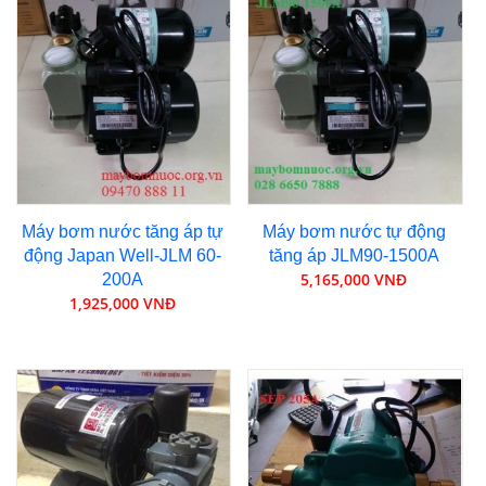
Máy bơm nước tăng áp tự
Máy bơm nước tự động
động Japan Well-JLM 60-
tăng áp JLM90-1500A
5,165,000 VNĐ
200A
1,925,000 VNĐ