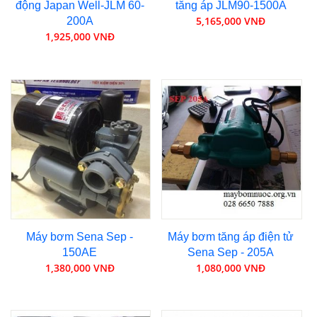
động Japan Well-JLM 60-
tăng áp JLM90-1500A
5,165,000 VNĐ
200A
1,925,000 VNĐ
Máy bơm Sena Sep -
Máy bơm tăng áp điện tử
150AE
Sena Sep - 205A
1,380,000 VNĐ
1,080,000 VNĐ