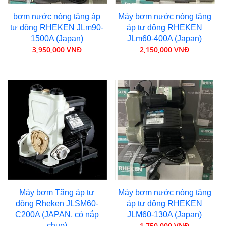
bơm nước nóng tăng áp
Máy bơm nước nóng tăng
tự động RHEKEN JLm90-
áp tự động RHEKEN
1500A (Japan)
JLm60-400A (Japan)
3,950,000 VNĐ
2,150,000 VNĐ
Máy bơm Tăng áp tự
Máy bơm nước nóng tăng
động Rheken JLSM60-
áp tự động RHEKEN
C200A (JAPAN, có nắp
JLM60-130A (Japan)
1,750,000 VNĐ
chụp)