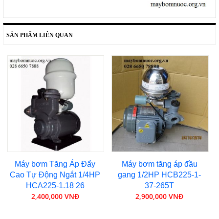
SẢN PHẨM LIÊN QUAN
Máy bơm Tăng Áp Đẩy
Máy bơm tăng áp đầu
Cao Tự Động Ngắt 1/4HP
gang 1/2HP HCB225-1-
HCA225-1.18 26
37-265T
2,400,000 VNĐ
2,900,000 VNĐ