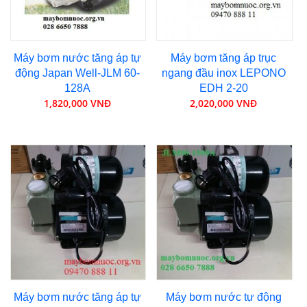
Máy bơm nước tăng áp tự
Máy bơm tăng áp trục
động Japan Well-JLM 60-
ngang đầu inox LEPONO
128A
EDH 2-20
1,820,000 VNĐ
2,020,000 VNĐ
Máy bơm nước tăng áp tự
Máy bơm nước tự động