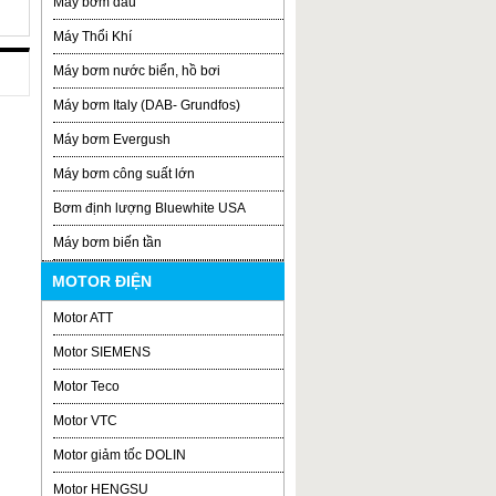
Máy bơm dầu
Máy Thổi Khí
Máy bơm nước biển, hồ bơi
Máy bơm Italy (DAB- Grundfos)
Máy bơm Evergush
Máy bơm công suất lớn
Bơm định lượng Bluewhite USA
Máy bơm biến tần
MOTOR ĐIỆN
Motor ATT
Motor SIEMENS
Motor Teco
Motor VTC
Motor giảm tốc DOLIN
Motor HENGSU