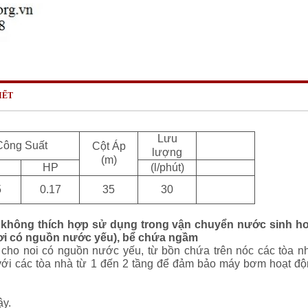
IẾT
Lưu
Công Suất
Cột Áp
lượng
(m)
HP
(l/phút)
5
0.17
35
30
không thích hợp sử dụng trong vận chuyển nước sinh ho
nơi có nguồn nước yếu), bể chứa ngầm
ho noi có nguồn nước yếu, từ bồn chứa trên nóc các tòa n
với các tòa nhà từ 1 đến 2 tầng để đảm bảo máy bơm hoạt đ
ậy.