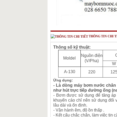
THÔNG TIN CHI T
Thông số kỹ thuật:
Nguồn điện
Moldel
(V/Pha)
W
A-130
220
12
Ứng dụng:
- Là dòng máy bơm nước chân 
như hút trực tiếp đường ống (
- Bơm được sử dụng để tăng áp c
khuyến cáo chỉ nên sử dụng đối 
lâu dài và ổn định.
- Vận hành êm, độ ồn thấp .
- Kết cấu chắc chắn, làm việc tin c