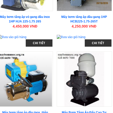
Máy bơm tăng áp vỏ gang đầu inox
Máy bơm tăng áp đầu gang 1HP
1HP HJA 225-1.75 265
HCB225-1.75-265T
4,450,000 VNĐ
4,250,000 VNĐ
CHI TIẾT
CHI TIẾT
Máy bơm tăng áp đầu inox, thân
Máy Bơm Tăng Áp Đẩy Cao Tự