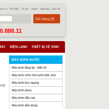
ịch vụ
Hỏi đáp
Tin tức
Video
Sitemap
Liên hệ
Giỏ hàng [
0
]
70.888.11
MÁY
ĐIỆN LẠNH
THIẾT BỊ VỆ SINH
MÁY BƠM NƯỚC
Máy bơm tăng áp - điện tử
Máy bơm chìm hút nước thải, bùn
Máy bơm trục ngang
nhật
Máy bơm phun
Máy bơm đẩy cao
Máy bơm dân dụng