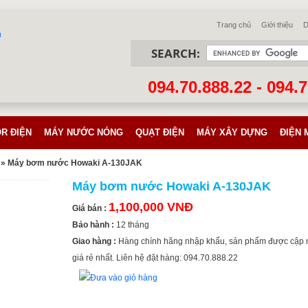
Trang chủ
Giới thiệu
D
SEARCH:
094.70.888.22 - 094.
R ĐIỆN
MÁY NƯỚC NÓNG
QUẠT ĐIỆN
MÁY XÂY DỰNG
ĐIỆN 
» Máy bơm nước Howaki A-130JAK
Máy bơm nước Howaki A-130JAK
1,100,000 VNĐ
Giá bán :
Bảo hành :
12 tháng
Giao hàng :
Hàng chính hãng nhập khẩu, sản phẩm được cập 
giá rẻ nhất. Liên hệ đặt hàng: 094.70.888.22