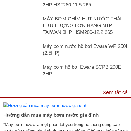
2HP HSF280 11.5 265
MÁY BƠM CHÌM HÚT NƯỚC THẢI
LƯU LƯỢNG LỚN HÃNG NTP
TAIWAN 3HP HSM280-12.2 265
Máy bơm nước hồ bơi Ewara WP 250I
(2,5HP)
Máy bơm hồ bơi Ewara SCPB 200E
2HP
TƯ VẤN & TIN TỨC
Xem tất cả
Hướng dẫn mua máy bơm nước gia đình
"Máy bơm nước là một phần tất yếu trong hệ thống cung cấp
nước của những gia đình dùng nước giếng. Chúng ta luôn cần có