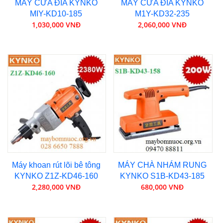
MÁY CƯA ĐĨA KYNKO
MÁY CƯA ĐĨA KYNKO
MIY-KD10-185
M1Y-KD32-235
1,030,000 VNĐ
2,060,000 VNĐ
Máy khoan rút lõi bê tông
MÁY CHÀ NHÁM RUNG
KYNKO Z1Z-KD46-160
KYNKO S1B-KD43-185
2,280,000 VNĐ
680,000 VNĐ