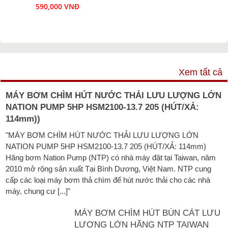
590,000 VNĐ
VIDEO
Xem tất cả
MÁY BƠM CHÌM HÚT NƯỚC THẢI LƯU LƯỢNG LỚN
NATION PUMP 5HP HSM2100-13.7 205 (HÚT/XẢ:
114mm))
"MÁY BƠM CHÌM HÚT NƯỚC THẢI LƯU LƯỢNG LỚN
NATION PUMP 5HP HSM2100-13.7 205 (HÚT/XẢ: 114mm)
Hãng bơm Nation Pump (NTP) có nhà máy đặt tại Taiwan, năm
2010 mở rộng sản xuất Tại Bình Dương, Việt Nam. NTP cung
cấp các loại máy bơm thả chìm để hút nước thải cho các nhà
máy, chung cư [...]"
MÁY BƠM CHÌM HÚT BÙN CÁT LƯU
LƯỢNG LỚN HÃNG NTP TAIWAN