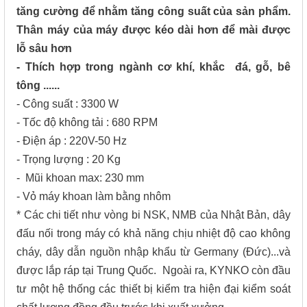
tăng cường để nhằm tăng công suất của sản phẩm.
Thân máy của máy được kéo dài hơn để mài được
lỗ sâu hơn
- Thích hợp trong ngành cơ khí, khắc đá, gỗ, bê
tông ......
- Công suất : 3300 W
- Tốc độ không tải : 680 RPM
- Điện áp : 220V-50 Hz
- Trọng lượng : 20 Kg
- Mũi khoan max: 230 mm
- Vỏ máy khoan làm bằng nhôm
* Các chi tiết như vòng bi NSK, NMB của Nhật Bản, dây
đấu nối trong máy có khả năng chịu nhiệt độ cao không
cháy, dây dẫn nguồn nhập khẩu từ Germany (Đức)...và
được lắp ráp tại Trung Quốc. Ngoài ra, KYNKO còn đầu
tư một hệ thống các thiết bị kiểm tra hiện đại kiểm soát