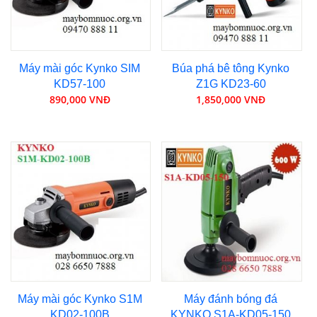
Máy mài góc Kynko SIM
Búa phá bê tông Kynko
KD57-100
Z1G KD23-60
890,000 VNĐ
1,850,000 VNĐ
Máy mài góc Kynko S1M
Máy đánh bóng đá
KD02-100B
KYNKO S1A-KD05-150