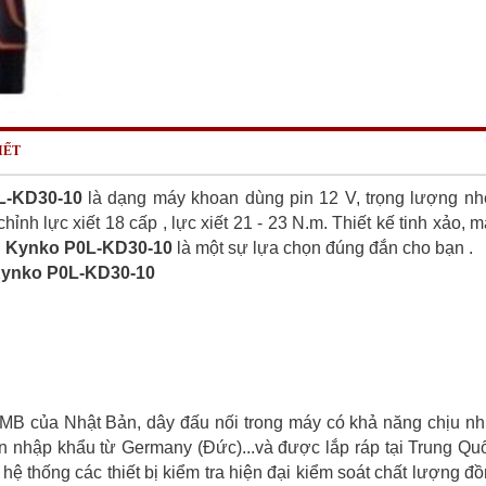
IẾT
L-KD30-10
là dạng máy khoan dùng pin 12 V, trọng lượng nh
 chỉnh lực xiết 18 cấp , lực xiết 21 - 23 N.m. Thiết kế tinh xảo, 
n Kynko P0L-KD30-10
là một sự lựa chọn đúng đắn cho bạn .
Kynko P0L-KD30-10
NMB của Nhật Bản, dây đấu nối trong máy có khả năng chịu nh
 nhập khẩu từ Germany (Đức)...và được lắp ráp tại Trung Qu
 thống các thiết bị kiểm tra hiện đại kiểm soát chất lượng đ