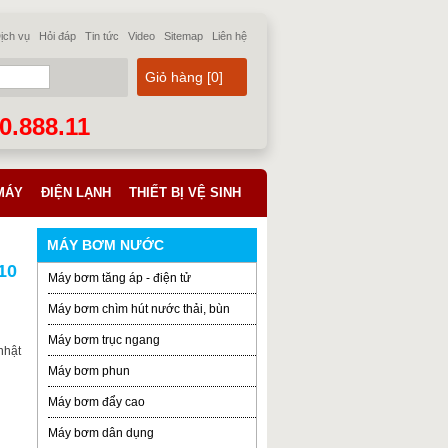
ịch vụ
Hỏi đáp
Tin tức
Video
Sitemap
Liên hệ
Giỏ hàng [
0
]
70.888.11
MÁY
ĐIỆN LẠNH
THIẾT BỊ VỆ SINH
MÁY BƠM NƯỚC
10
Máy bơm tăng áp - điện tử
Máy bơm chìm hút nước thải, bùn
Máy bơm trục ngang
nhật
Máy bơm phun
Máy bơm đẩy cao
Máy bơm dân dụng