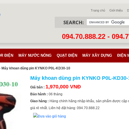
Trang chủ
Giới thiệu
D
SEARCH:
094.70.888.22 - 094.
R ĐIỆN
MÁY NƯỚC NÓNG
QUẠT ĐIỆN
MÁY XÂY DỰNG
ĐIỆN 
 Máy khoan dùng pin KYNKO P0L-KD30-10
Máy khoan dùng pin KYNKO P0L-KD30-
1,970,000 VNĐ
Giá bán :
Bảo hành :
06 tháng
Giao hàng :
Hàng chính hãng nhập khẩu, sản phẩm được cập 
giá rẻ nhất. Liên hệ đặt hàng: 094.70.888.22