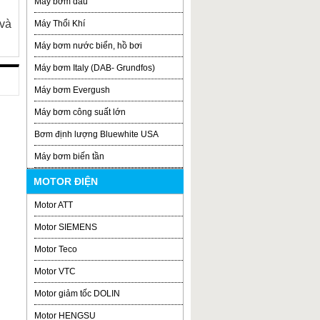
Máy bơm dầu
và
Máy Thổi Khí
Máy bơm nước biển, hồ bơi
Máy bơm Italy (DAB- Grundfos)
Máy bơm Evergush
Máy bơm công suất lớn
Bơm định lượng Bluewhite USA
Máy bơm biến tần
MOTOR ĐIỆN
Motor ATT
Motor SIEMENS
Motor Teco
Motor VTC
Motor giảm tốc DOLIN
Motor HENGSU