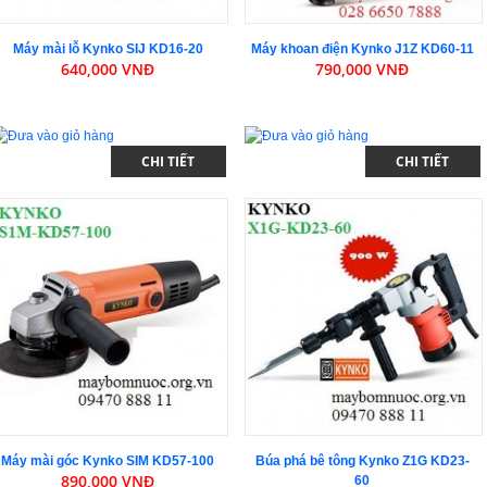
Máy mài lỗ Kynko SIJ KD16-20
Máy khoan điện Kynko J1Z KD60-11
640,000 VNĐ
790,000 VNĐ
CHI TIẾT
CHI TIẾT
Máy mài góc Kynko SIM KD57-100
Búa phá bê tông Kynko Z1G KD23-
890,000 VNĐ
60