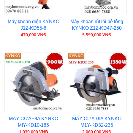
Máy khoan điện KYNKO
Máy khoan rút lõi bê tông
J1Z-KD55-6
KYNKO Z1Z-KD47-250
470,000 VNĐ
5,590,000 VNĐ
MÁY CƯA ĐĨA KYNKO
MÁY CƯA ĐĨA KYNKO
MIY-KD10-185
M1Y-KD32-235
1,030,000 VNĐ
2,060,000 VNĐ