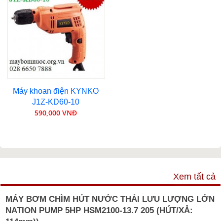
Máy khoan điện KYNKO
J1Z-KD60-10
590,000 VNĐ
VIDEO
Xem tất cả
MÁY BƠM CHÌM HÚT NƯỚC THẢI LƯU LƯỢNG LỚN
NATION PUMP 5HP HSM2100-13.7 205 (HÚT/XẢ: