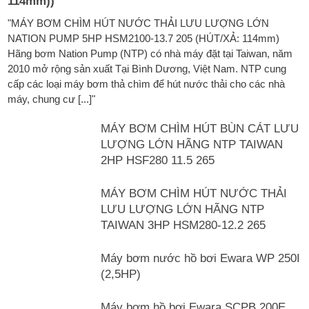
114mm))
"MÁY BƠM CHÌM HÚT NƯỚC THẢI LƯU LƯỢNG LỚN
NATION PUMP 5HP HSM2100-13.7 205 (HÚT/XẢ: 114mm)
Hãng bơm Nation Pump (NTP) có nhà máy đặt tại Taiwan, năm
2010 mở rộng sản xuất Tại Bình Dương, Việt Nam. NTP cung
cấp các loại máy bơm thả chìm để hút nước thải cho các nhà
máy, chung cư [...]"
MÁY BƠM CHÌM HÚT BÙN CÁT LƯU
LƯỢNG LỚN HÃNG NTP TAIWAN
2HP HSF280 11.5 265
MÁY BƠM CHÌM HÚT NƯỚC THẢI
LƯU LƯỢNG LỚN HÃNG NTP
TAIWAN 3HP HSM280-12.2 265
Máy bơm nước hồ bơi Ewara WP 250I
(2,5HP)
Máy bơm hồ bơi Ewara SCPB 200E