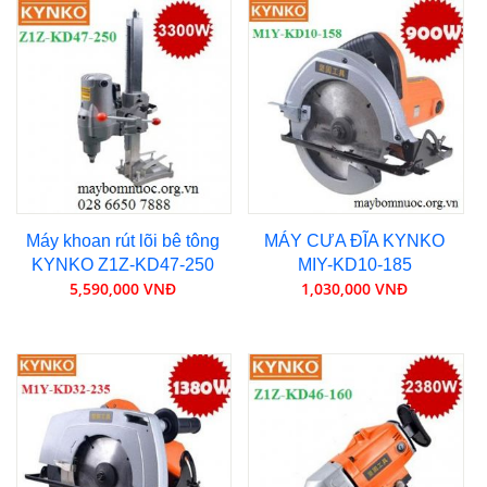
Máy khoan rút lõi bê tông
MÁY CƯA ĐĨA KYNKO
KYNKO Z1Z-KD47-250
MIY-KD10-185
5,590,000 VNĐ
1,030,000 VNĐ