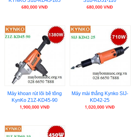
KYNKO S1B-KD43-185
S1B-KD31-110
680,000 VNĐ
680,000 VNĐ
Máy khoan rút lõi bê tông
Máy mài thẳng Kynko SIJ-
KynKo Z1Z-KD45-90
KD42-25
1,900,000 VNĐ
1,020,000 VNĐ