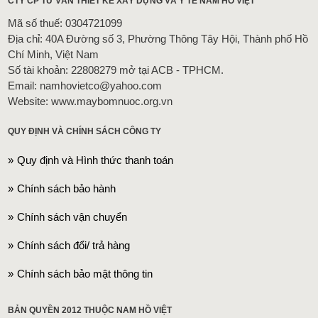
CTY CP TƯ VẤN THIẾT KẾ XÂY DỰNG VÀ Y TẾ NAM HỒ VIỆT
Mã số thuế: 0304721099
Địa chỉ: 40A Đường số 3, Phường Thông Tây Hội, Thành phố Hồ
Chí Minh, Việt Nam
Số tài khoản: 22808279 mở tại ACB - TPHCM.
Email: namhovietco@yahoo.com
Website: www.maybomnuoc.org.vn
QUY ĐỊNH VÀ CHÍNH SÁCH CÔNG TY
Quy định và Hình thức thanh toán
Chính sách bảo hành
Chính sách vận chuyển
Chính sách đổi/ trả hàng
Chính sách bảo mật thông tin
BẢN QUYỀN 2012 THUỘC NAM HỒ VIỆT