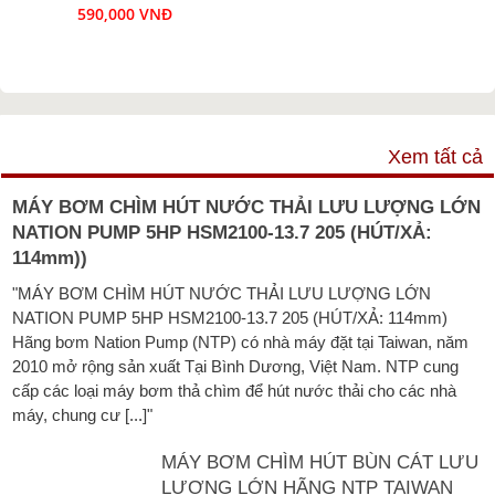
590,000 VNĐ
VIDEO
Xem tất cả
MÁY BƠM CHÌM HÚT NƯỚC THẢI LƯU LƯỢNG LỚN
NATION PUMP 5HP HSM2100-13.7 205 (HÚT/XẢ:
114mm))
"MÁY BƠM CHÌM HÚT NƯỚC THẢI LƯU LƯỢNG LỚN
NATION PUMP 5HP HSM2100-13.7 205 (HÚT/XẢ: 114mm)
Hãng bơm Nation Pump (NTP) có nhà máy đặt tại Taiwan, năm
2010 mở rộng sản xuất Tại Bình Dương, Việt Nam. NTP cung
cấp các loại máy bơm thả chìm để hút nước thải cho các nhà
máy, chung cư [...]"
MÁY BƠM CHÌM HÚT BÙN CÁT LƯU
LƯỢNG LỚN HÃNG NTP TAIWAN