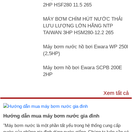
2HP HSF280 11.5 265
MÁY BƠM CHÌM HÚT NƯỚC THẢI
LƯU LƯỢNG LỚN HÃNG NTP
TAIWAN 3HP HSM280-12.2 265
Máy bơm nước hồ bơi Ewara WP 250I
(2,5HP)
Máy bơm hồ bơi Ewara SCPB 200E
2HP
TƯ VẤN & TIN TỨC
Xem tất cả
Hướng dẫn mua máy bơm nước gia đình
"Máy bơm nước là một phần tất yếu trong hệ thống cung cấp
nước của những gia đình dùng nước giếng. Chúng ta luôn cần có