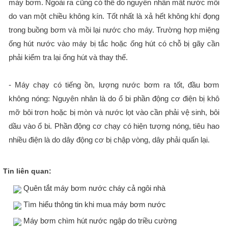
máy bơm. Ngoài ra cũng có thể do nguyên nhân mất nước mồi
do van một chiều không kín. Tốt nhất là xả hết không khí đọng
trong buồng bơm và mồi lại nước cho máy. Trường hợp miệng
ống hút nước vào máy bị tắc hoặc ống hút có chỗ bị gãy cần
phải kiểm tra lại ống hút và thay thế.
- Máy chạy có tiếng ồn, lượng nước bơm ra tốt, đầu bơm
không nóng: Nguyên nhân là do ổ bi phần động cơ điện bị khô
mỡ bôi trơn hoặc bị mòn và nước lọt vào cần phải vệ sinh, bôi
dầu vào ổ bi. Phần động cơ chạy có hiện tượng nóng, tiêu hao
nhiều điện là do dây động cơ bị chập vòng, dây phải quấn lại.
Tin liên quan:
Quên tắt máy bơm nước cháy cả ngôi nhà
Tìm hiểu thông tin khi mua máy bơm nước
Máy bơm chìm hút nước ngập do triều cường