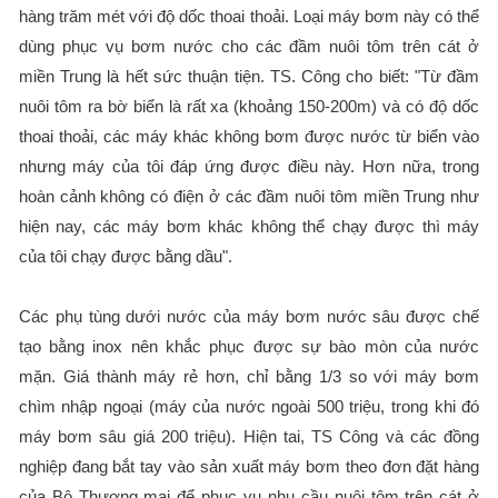
hàng trăm mét với độ dốc thoai thoải. Loại máy bơm này có thể
dùng phục vụ bơm nước cho các đầm nuôi tôm trên cát ở
miền Trung là hết sức thuận tiện. TS. Công cho biết: "Từ đầm
nuôi tôm ra bờ biển là rất xa (khoảng 150-200m) và có độ dốc
thoai thoải, các máy khác không bơm được nước từ biển vào
nhưng máy của tôi đáp ứng được điều này. Hơn nữa, trong
hoàn cảnh không có điện ở các đầm nuôi tôm miền Trung như
hiện nay, các máy bơm khác không thể chạy được thì máy
của tôi chạy được bằng dầu".
Các phụ tùng dưới nước của máy bơm nước sâu được chế
tạo bằng inox nên khắc phục được sự bào mòn của nước
mặn. Giá thành máy rẻ hơn, chỉ bằng 1/3 so với máy bơm
chìm nhập ngoại (máy của nước ngoài 500 triệu, trong khi đó
máy bơm sâu giá 200 triệu). Hiện tai, TS Công và các đồng
nghiệp đang bắt tay vào sản xuất máy bơm theo đơn đặt hàng
của Bộ Thương mại để phục vụ nhu cầu nuôi tôm trên cát ở