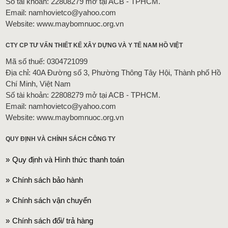
Số tài khoản: 22808279 mở tại ACB - TPHCM.
Email: namhovietco@yahoo.com
Website: www.maybomnuoc.org.vn
CTY CP TƯ VẤN THIẾT KẾ XÂY DỰNG VÀ Y TẾ NAM HỒ VIỆT
Mã số thuế: 0304721099
Địa chỉ: 40A Đường số 3, Phường Thông Tây Hội, Thành phố Hồ
Chí Minh, Việt Nam
Số tài khoản: 22808279 mở tại ACB - TPHCM.
Email: namhovietco@yahoo.com
Website: www.maybomnuoc.org.vn
QUY ĐỊNH VÀ CHÍNH SÁCH CÔNG TY
Quy định và Hình thức thanh toán
Chính sách bảo hành
Chính sách vận chuyển
Chính sách đổi/ trả hàng