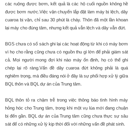
các ruộng được bơm, kết quả là các hộ cuối nguồn không hề
được bơm nước.Việc vận chuyển lắp đặt làm máy bị lệch, dây
cuaroa bị vặn, chỉ sau 30 phút là cháy. Thôn đã một lần khoan
lại máy cho đúng tâm, nhưng kết quả vẫn lệch và dây vẫn đứt.
BGS chưa có sổ sách ghi lại các hoạt động từ khi có máy bơm
vì họ cho rằng cũng chưa có nguồn thu gì lớn để phải giám sát
cả. Mọi người mong đợi khi nào máy ổn định, họ có thể ghi
chép lại rõ ràng.Vấn đề dây cuaroa đứt không phải là quá
nghiêm trọng, mà điều đáng nói ở đây là sự phối hợp xử lý giữa
BQL thôn và BQL dự án của Trung tâm.
BQL thôn tỏ ra chậm trễ trong việc thông báo tình hình máy
hỏng hóc cho Trung tâm, trong khi một vụ lúa mới đang chuận
bị đến gần. BQL dự án của Trung tâm cũng chưa thực sự sâu
sát để có những xử lý kịp thời đối với những vấn đề phát sinh.