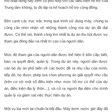
mô hoạt động này xem có phù hợp với các điều kiện hỗ trợ của
Trung tâm không, từ đó lập ra kế hoạch hỗ trợ cộng đồng.
Bên cạnh các trục trặc trong quá trình sử dụng máy, chúng ta
cũng cần nhìn nhận về những thành công mà dự án đã đạt
đựơc. Có thể nói, thành công lớn nhất là dự án thu hút được sự
tham gia đông đảo và nhất trí cao của người dân.
Mức độ tham gia của người dân được thể hiện ở bốn cấp: biết,
bàn, ra quyết định, quản lý. Trong dự án này, người dân được
cán bộ dự án phổ biến về các bước đề ra nhu cầu của mình,
tiếp đó, họ được phép lựa chọn phương án giải quyết nhu cầu
(trên cơ sở một số điều kiện như: mức hỗ trợ có thể của dự
án, điều kiện địa lý thôn…), và cử ra người đại diện cho mình
quản lý và giám sát việc thực hiện dự án.
Một vụ lúa mới lại chuẩn bị bắt đầu. Máy bơm nước giờ đây đã