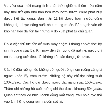
Vụ vừa qua mới mang tính chất thử nghiệm, thêm nữa năm
nay thời tiết quá khô hạn nên máy bơm nước chưa phát huy
được hết tác dụng. Bản thân 11 hộ đựơc bơm nước cũng
không đạt được năng suất như mong muốn. Bên cạnh vấn đề
khô hạn kéo dài tồn tại những lý do xuất phát từ chủ quan.
Đó là việc thủ tục tiền để mua máy chậm 1 tháng so với thời kỳ
sinh trưởng của lúa. Khi máy đến thì ruộng đã nứt nẻ, nước chỉ
có tác dụng tưới tiêu, đất không còn tác dụng giữ nước.
Các hộ đầu ruộng nếu không có người trông nom ruộng cũng bị
người khác lấy trộm nước. Những hộ này chỉ đạt năng suất
100kg/sào. Các hộ giữ được nước đạt năng suất 150kg/sào.
Thậm chí những hộ cuối ruộng chỉ thu được khoảng 50kg/sào.
Quan sát thấy có nhiều cánh đồng mất trắng, trâu bò được thả
vào ăn những cọng rơm rạ còn sót lại.