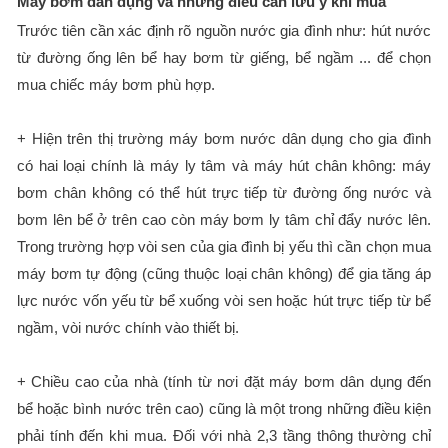
Máy bơm dân dụng và những điều cần lưu ý khi mua
Trước tiên cần xác định rõ nguồn nước gia đình như: hút nước
từ đường ống lên bể hay bơm từ giếng, bể ngầm ... để chọn
mua chiếc máy bơm phù hợp.
+ Hiện trên thị trường máy bơm nước dân dụng cho gia đình
có hai loại chính là máy ly tâm và máy hút chân không: máy
bơm chân không có thể hút trực tiếp từ đường ống nước và
bơm lên bể ở trên cao còn máy bơm ly tâm chỉ đẩy nước lên.
Trong trường hợp vòi sen của gia đình bị yếu thì cần chọn mua
máy bơm tự động (cũng thuộc loại chân không) để gia tăng áp
lực nước vốn yếu từ bể xuống vòi sen hoặc hút trực tiếp từ bể
ngầm, vòi nước chính vào thiết bị.
+ Chiều cao của nhà (tính từ nơi đặt máy bơm dân dụng đến
bể hoặc bình nước trên cao) cũng là một trong những điều kiện
phải tính đến khi mua. Đối với nhà 2,3 tầng thông thường chỉ