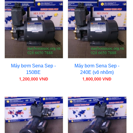
Máy bơm Sena Sep -
Máy bơm Sena Sep -
150BE
240E (võ nhôm)
1,200,000 VNĐ
1,800,000 VNĐ