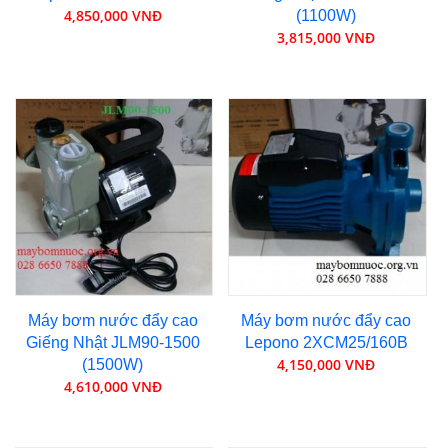
4,850,000 VNĐ
(1100W)
3,815,000 VNĐ
Máy bơm nước đẩy cao
Máy bơm nước đẩy cao
Giếng Nhật JLM90-1500
Lepono 2XCM25/160B
4,150,000 VNĐ
(1500W)
4,610,000 VNĐ