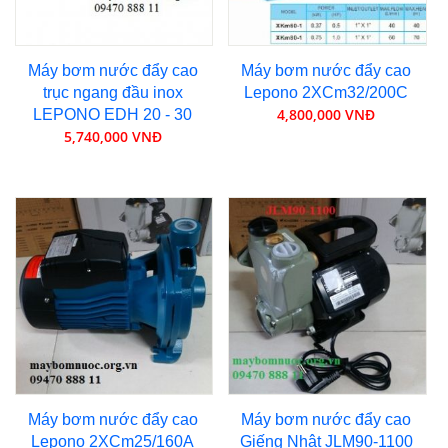
Máy bơm nước đẩy cao
Máy bơm nước đẩy cao
trục ngang đầu inox
Lepono 2XCm32/200C
4,800,000 VNĐ
LEPONO EDH 20 - 30
5,740,000 VNĐ
Máy bơm nước đẩy cao
Máy bơm nước đẩy cao
Lepono 2XCm25/160A
Giếng Nhật JLM90-1100