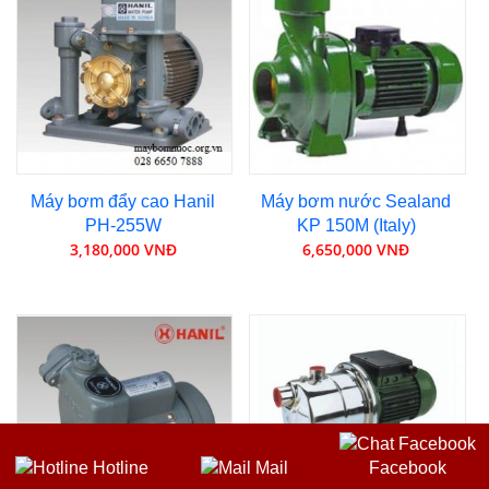
Máy bơm đẩy cao Hanil
Máy bơm nước Sealand
PH-255W
KP 150M (Italy)
3,180,000 VNĐ
6,650,000 VNĐ
Hotline
Mail
Facebook