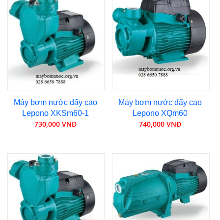
Máy bơm nước đẩy cao
Máy bơm nước đẩy cao
Lepono XKSm60-1
Lepono XQm60
730,000 VNĐ
740,000 VNĐ