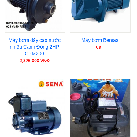
Máy bơm đẩy cao nước
Máy bơm Bentas
Call
nhiều Cánh Đồng 2HP
CPM200
2,375,000 VNĐ