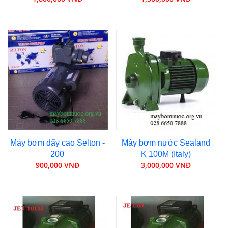
Máy bơm đẩy cao Selton -
Máy bơm nước Sealand
200
K 100M (Italy)
900,000 VNĐ
3,000,000 VNĐ