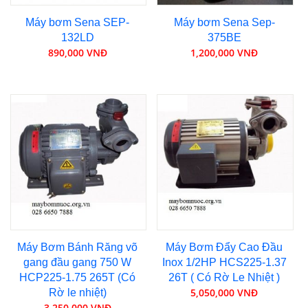
Máy bơm Sena SEP-
Máy bơm Sena Sep-
132LD
375BE
890,000 VNĐ
1,200,000 VNĐ
Máy Bơm Bánh Răng võ
Máy Bơm Đẩy Cao Đầu
gang đầu gang 750 W
Inox 1/2HP HCS225-1.37
HCP225-1.75 265T (Có
26T ( Có Rờ Le Nhiệt )
5,050,000 VNĐ
Rờ le nhiệt)
3,250,000 VNĐ