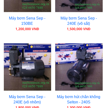
Máy bơm Sena Sep -
Máy bơm Sena Sep -
150BE
240E (võ sắt)
1,200,000 VNĐ
1,500,000 VNĐ
Máy bơm Sena Sep -
Máy bơm hút chân không
240E (võ nhôm)
Selton - 240S
1,800,000 VNĐ
1,300,000 VNĐ