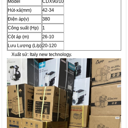
Model
CDX90/10
Hút-xả(mm)
42-34
Điện áp(v)
380
Công suất (Hp)
1
Cột áp (m)
26-10
Lưu Lượng (L/p)
20-120
Xuất sứ: Italy new technology.