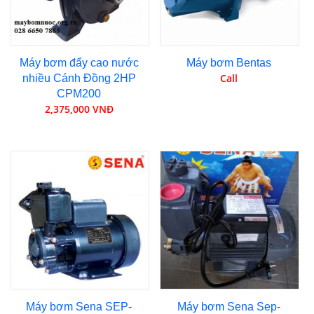
Máy bơm đẩy cao nước
Máy bơm Bentas
Call
nhiều Cánh Đồng 2HP
CPM200
2,375,000 VNĐ
Máy bơm Sena SEP-
Máy bơm Sena Sep-