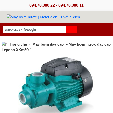
094.70.888.22 - 094.70.888.11
Trang chủ
»
Máy bơm đẩy cao
» Máy bơm nước đẩy cao
Lepono XKm50-1