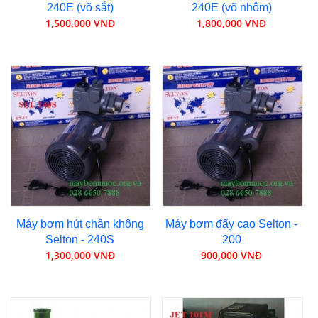
240E (võ sắt)
240E (võ nhôm)
1,500,000 VNĐ
1,800,000 VNĐ
Máy bơm hút chân không
Máy bơm đẩy cao Selton -
Selton - 240S
200
1,300,000 VNĐ
900,000 VNĐ