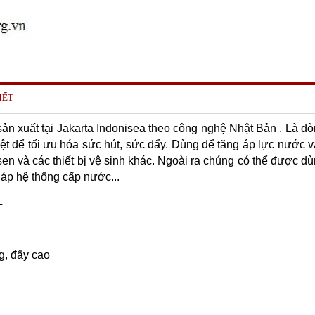
IẾT
n xuất tại Jakarta Indonisea theo công nghệ Nhật Bản . Là d
ệt để tối ưu hóa sức hút, sức đẩy. Dùng để tăng áp lực nước 
a sen và các thiết bị vệ sinh khác. Ngoài ra chúng có thể được d
g áp hệ thống cấp nước...
T
g, đẩy cao