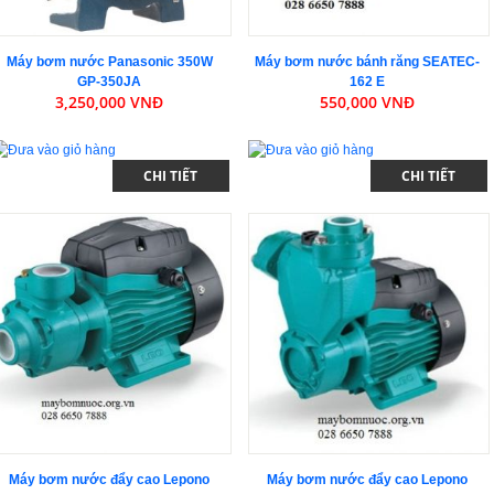
Máy bơm nước Panasonic 350W
Máy bơm nước bánh răng SEATEC-
GP-350JA
162 E
3,250,000 VNĐ
550,000 VNĐ
CHI TIẾT
CHI TIẾT
Máy bơm nước đẩy cao Lepono
Máy bơm nước đẩy cao Lepono