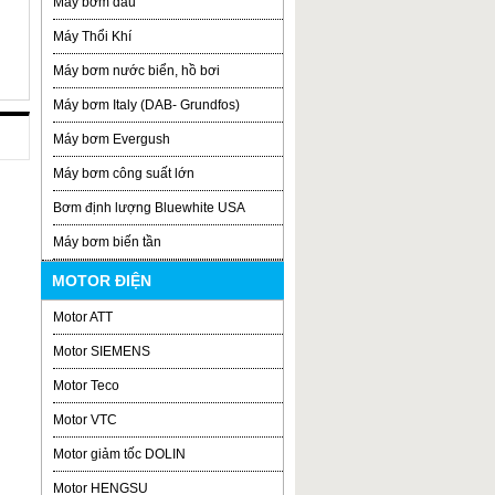
Máy bơm dầu
Máy Thổi Khí
Máy bơm nước biển, hồ bơi
Máy bơm Italy (DAB- Grundfos)
Máy bơm Evergush
Máy bơm công suất lớn
Bơm định lượng Bluewhite USA
Máy bơm biến tần
MOTOR ĐIỆN
Motor ATT
Motor SIEMENS
Motor Teco
Motor VTC
Motor giảm tốc DOLIN
Motor HENGSU