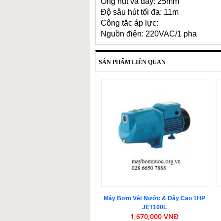
Ống hút và đẩy: 25mm
Độ sâu hút tối đa: 11m
Công tắc áp lực:
Nguồn điện: 220VAC/1 pha
SẢN PHẨM LIÊN QUAN
Máy Bơm Vét Nước & Đẩy Cao 1HP
JET100L
1,670,000 VNĐ