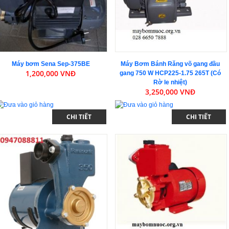
Máy bơm Sena Sep-375BE
Máy Bơm Bánh Răng võ gang đầu
1,200,000 VNĐ
gang 750 W HCP225-1.75 265T (Có
Rờ le nhiệt)
3,250,000 VNĐ
CHI TIẾT
CHI TIẾT