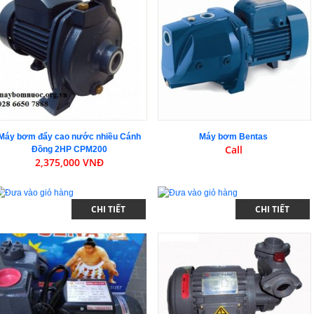
Máy bơm đẩy cao nước nhiều Cánh
Máy bơm Bentas
Call
Đồng 2HP CPM200
2,375,000 VNĐ
CHI TIẾT
CHI TIẾT