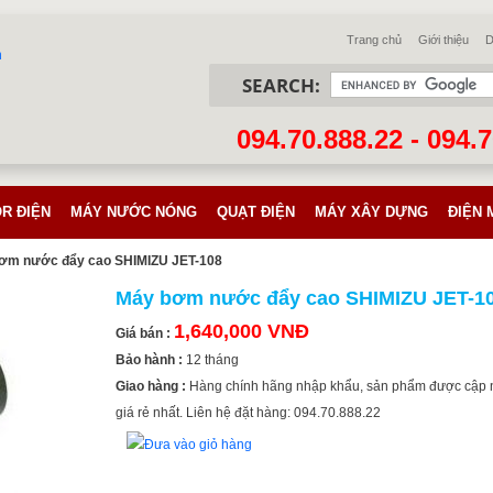
Trang chủ
Giới thiệu
D
SEARCH:
094.70.888.22 - 094.
R ĐIỆN
MÁY NƯỚC NÓNG
QUẠT ĐIỆN
MÁY XÂY DỰNG
ĐIỆN 
ơm nước đẩy cao SHIMIZU JET-108
Máy bơm nước đẩy cao SHIMIZU JET-1
1,640,000 VNĐ
Giá bán :
Bảo hành :
12 tháng
Giao hàng :
Hàng chính hãng nhập khẩu, sản phẩm được cập 
giá rẻ nhất. Liên hệ đặt hàng: 094.70.888.22