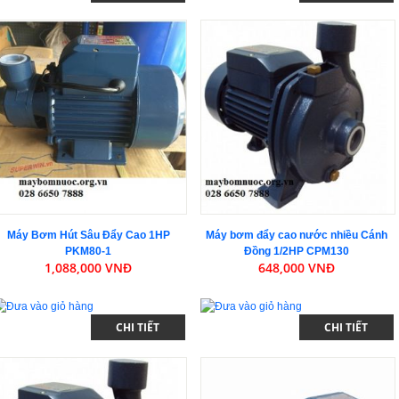
Máy Bơm Hút Sâu Đẩy Cao 1HP
Máy bơm đẩy cao nước nhiều Cánh
PKM80-1
Đồng 1/2HP CPM130
1,088,000 VNĐ
648,000 VNĐ
CHI TIẾT
CHI TIẾT