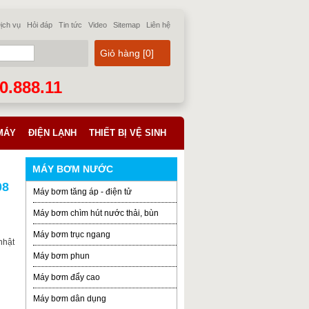
ịch vụ
Hỏi đáp
Tin tức
Video
Sitemap
Liên hệ
Giỏ hàng [
0
]
70.888.11
MÁY
ĐIỆN LẠNH
THIẾT BỊ VỆ SINH
MÁY BƠM NƯỚC
08
Máy bơm tăng áp - điện tử
Máy bơm chìm hút nước thải, bùn
Máy bơm trục ngang
nhật
Máy bơm phun
Máy bơm đẩy cao
Máy bơm dân dụng