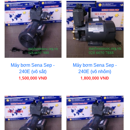
Máy bơm Sena Sep -
Máy bơm Sena Sep -
240E (võ sắt)
240E (võ nhôm)
1,500,000 VNĐ
1,800,000 VNĐ