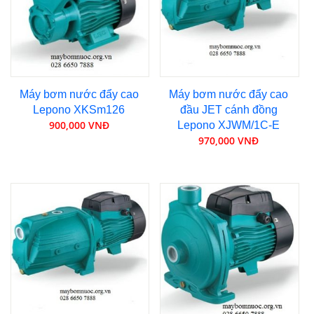
Máy bơm nước đẩy cao
Máy bơm nước đẩy cao
Lepono XKSm126
đầu JET cánh đồng
900,000 VNĐ
Lepono XJWM/1C-E
970,000 VNĐ