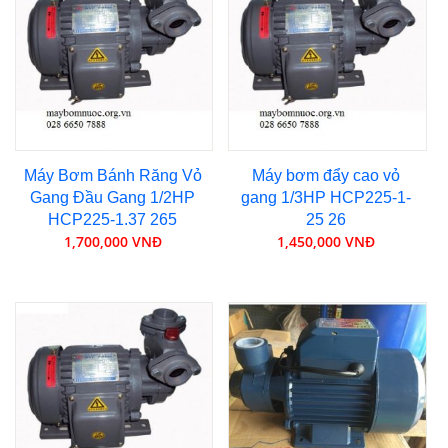
Máy Bơm Bánh Răng Vỏ
Máy bơm đẩy cao vỏ
Gang Đầu Gang 1/2HP
gang 1/3HP HCP225-1-
HCP225-1.37 265
25 26
1,700,000 VNĐ
1,450,000 VNĐ