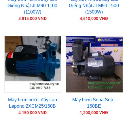
Giếng Nhật JLM90-1100
Giếng Nhật JLM90-1500
(1100W)
(1500W)
3,815,000 VNĐ
4,610,000 VNĐ
Máy bơm nước đẩy cao
Máy bơm Sena Sep -
Lepono 2XCM25/160B
150BE
4,150,000 VNĐ
1,200,000 VNĐ