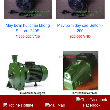
Máy bơm hút chân không
Máy bơm đẩy cao Selton -
Selton - 240S
200
1,300,000 VNĐ
900,000 VNĐ
Hotline
Mail
Facebook
Máy bơm nước Sealand
Máy bơm nước Sealand