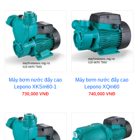
Máy bơm nước đẩy cao
Máy bơm nước đẩy cao
Lepono XKSm60-1
Lepono XQm60
730,000 VNĐ
740,000 VNĐ