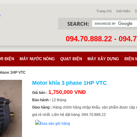
Trang chủ
Giới thiệu
D
SEARCH:
094.70.888.22 - 094.
R ĐIỆN
MÁY NƯỚC NÓNG
QUẠT ĐIỆN
MÁY XÂY DỰNG
ĐIỆN 
 phase 1HP VTC
Motor khía 3 phase 1HP VTC
1,750,000 VNĐ
Giá bán :
Bảo hành :
12 tháng
Giao hàng :
Hàng chính hãng nhập khẩu, sản phẩm được cập 
giá rẻ nhất. Liên hệ đặt hàng: 094.70.888.22