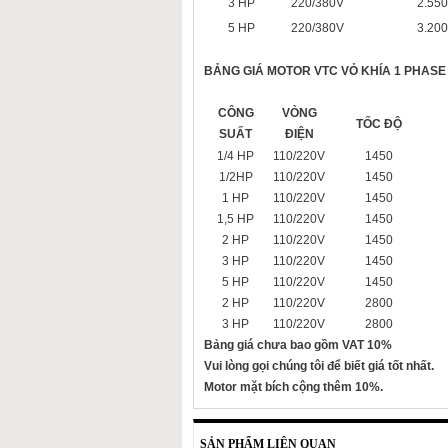
3 HP
220/380V
2.550
5 HP
220/380V
3.200
BẢNG GIÁ
MOTOR VTC VỎ KHÍA 1 PHASE
CÔNG
VÒNG
TỐC ĐỘ
SUẤT
ĐIỆN
1/4 HP
110/220V
1450
1/2HP
110/220V
1450
1 HP
110/220V
1450
1,5 HP
110/220V
1450
2 HP
110/220V
1450
3 HP
110/220V
1450
5 HP
110/220V
1450
2 HP
110/220V
2800
3 HP
110/220V
2800
Bảng giá chưa bao gồm VAT 10%
Vui lòng gọi chúng tôi để biết giá tốt nhất.
Motor mặt bích cộng thêm 10%.
SẢN PHẨM LIÊN QUAN