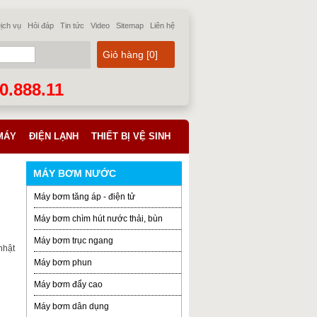
ịch vụ
Hỏi đáp
Tin tức
Video
Sitemap
Liên hệ
Giỏ hàng [
0
]
70.888.11
MÁY
ĐIỆN LẠNH
THIẾT BỊ VỆ SINH
MÁY BƠM NƯỚC
Máy bơm tăng áp - điện tử
Máy bơm chìm hút nước thải, bùn
Máy bơm trục ngang
nhật
Máy bơm phun
Máy bơm đẩy cao
Máy bơm dân dụng