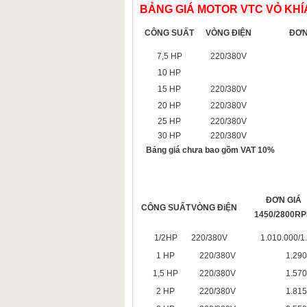
BẢNG GIÁ MOTOR VTC VỎ KHÍ
CÔNG SUẤT
VÒNG ĐIỆN
ĐƠN
7,5 HP
220/380V
10 HP
15 HP
220/380V
20 HP
220/380V
25 HP
220/380V
30 HP
220/380V
Bảng giá chưa bao gồm VAT 10%
ĐƠN GIÁ
CÔNG SUẤT
VÒNG ĐiỆN
1450/2800R
1/2HP
220/380V
1.010.000/1.
1 HP
220/380V
1.290
1,5 HP
220/380V
1.570
2 HP
220/380V
1.815