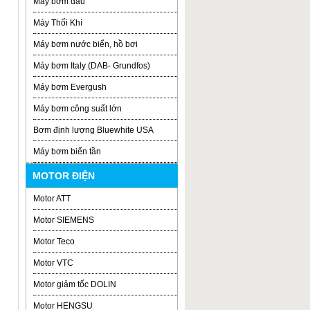
Máy bơm dầu
Máy Thổi Khí
Máy bơm nước biển, hồ bơi
Máy bơm Italy (DAB- Grundfos)
Máy bơm Evergush
Máy bơm công suất lớn
Bơm định lượng Bluewhite USA
Máy bơm biến tần
MOTOR ĐIỆN
Motor ATT
Motor SIEMENS
Motor Teco
Motor VTC
Motor giảm tốc DOLIN
Motor HENGSU