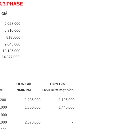
A 3 PHASE
 GIÁ
5.027.000
5.810.000
8185000
9.045.000
13.135.000
14.377.000
ĐƠN GIÁ
ĐƠN GIÁ
PM
960RPM
1450 RPM mặt bích
200.
1.285.000
1.135.000
.000
1.850.000
1.445.000
.000
-
-
.000
2.570.000
-