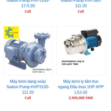
Nation Pump HVP3100-
Nation Pump HVP380-
17-5 20
111 20
Call
Call
Máy bơm dạng xoáy
Máy bơm ly tâm trục
Nation Pump HVP3100-
ngang Đầu Inox 1HP APP
111 20
LSJ-10
Call
3,900,000 VNĐ