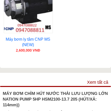
Máy bơm ly tâm CNP MS
(NEW)
2,600,000 VNĐ
VIDEO
Xem tất cả
MÁY BƠM CHÌM HÚT NƯỚC THẢI LƯU LƯỢNG LỚN
NATION PUMP 5HP HSM2100-13.7 205 (HÚT/XẢ:
114mm))