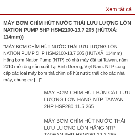
VIDEO
Xem tất cả
MÁY BƠM CHÌM HÚT NƯỚC THẢI LƯU LƯỢNG LỚN
NATION PUMP 5HP HSM2100-13.7 205 (HÚT/XẢ:
114mm))
"MÁY BƠM CHÌM HÚT NƯỚC THẢI LƯU LƯỢNG LỚN
NATION PUMP 5HP HSM2100-13.7 205 (HÚT/XẢ: 114mm)
Hãng bơm Nation Pump (NTP) có nhà máy đặt tại Taiwan, năm
2010 mở rộng sản xuất Tại Bình Dương, Việt Nam. NTP cung
cấp các loại máy bơm thả chìm để hút nước thải cho các nhà
máy, chung cư [...]"
MÁY BƠM CHÌM HÚT BÙN CÁT LƯU
LƯỢNG LỚN HÃNG NTP TAIWAN
2HP HSF280 11.5 265
MÁY BƠM CHÌM HÚT NƯỚC THẢI
LƯU LƯỢNG LỚN HÃNG NTP
TAIWAN 3HP HSM280-12.2 265