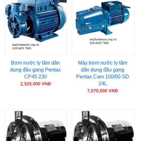
Bơm nước ly tâm dân
Máy bơm nước ly tâm
dụng đầu gang Pentax
dân dụng đầu gang
CP45 230
Pentax Cam 100/00 SD
2,320,000 VNĐ
24L
7,070,000 VNĐ