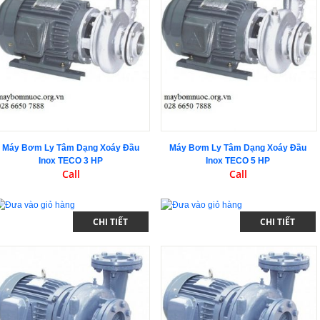
Máy Bơm Ly Tâm Dạng Xoáy Đầu
Máy Bơm Ly Tâm Dạng Xoáy Đầu
Inox TECO 3 HP
Inox TECO 5 HP
Call
Call
CHI TIẾT
CHI TIẾT