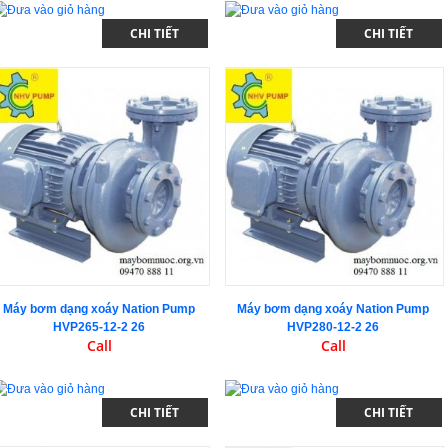
CHI TIẾT
CHI TIẾT
Máy bơm dạng xoáy Nation Pump
Máy bơm dạng xoáy Nation Pump
HVP265-12-2 26
HVP280-12-2 26
Call
Call
CHI TIẾT
CHI TIẾT