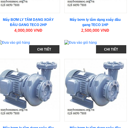
Máy BƠM LY TÂM DẠNG XOÁY
Máy bơm ly tâm dạng xoáy đầu
ĐẦU GANG TECO 2HP
gang TECO 1HP
4,000,000 VNĐ
2,500,000 VNĐ
CHI TIẾT
CHI TIẾT
Máy bơm ly tâm dạng xoáy đầu
Máy bơm ly tâm dạng xoáy đầu