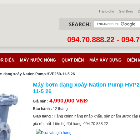
Trang chủ
Giới thiệu
D
SEARCH:
094.70.888.22 - 094.
R ĐIỆN
MÁY NƯỚC NÓNG
QUẠT ĐIỆN
MÁY XÂY DỰNG
ĐIỆN 
 dạng xoáy Nation Pump HVP250-11-5 26
Máy bơm dạng xoáy Nation Pump HVP2
11-5 26
4,990,000 VNĐ
Giá bán :
Bảo hành :
12 tháng
Giao hàng :
Hàng chính hãng nhập khẩu, sản phẩm được cập 
giá rẻ nhất. Liên hệ đặt hàng: 094.70.888.22