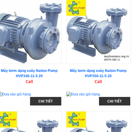
Máy bơm dạng xoáy Nation Pump
Máy bơm dạng xoáy Nation Pump
HVP340-11-5 20
HVP350-11-5 20
Call
Call
CHI TIẾT
CHI TIẾT