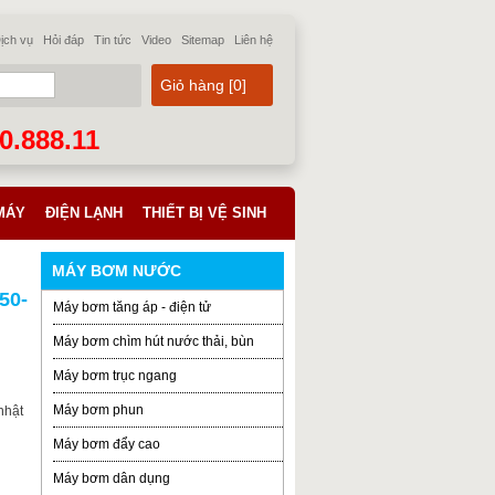
ịch vụ
Hỏi đáp
Tin tức
Video
Sitemap
Liên hệ
Giỏ hàng [
0
]
70.888.11
MÁY
ĐIỆN LẠNH
THIẾT BỊ VỆ SINH
MÁY BƠM NƯỚC
50-
Máy bơm tăng áp - điện tử
Máy bơm chìm hút nước thải, bùn
Máy bơm trục ngang
Máy bơm phun
nhật
Máy bơm đẩy cao
Máy bơm dân dụng