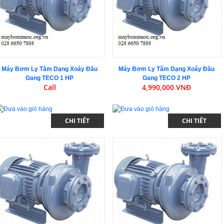
Máy Bơm Ly Tâm Dạng Xoáy Đầu
Máy Bơm Ly Tâm Dạng Xoáy Đầu
Gang TECO 1 HP
Gang TECO 2 HP
Call
4,990,000 VNĐ
CHI TIẾT
CHI TIẾT