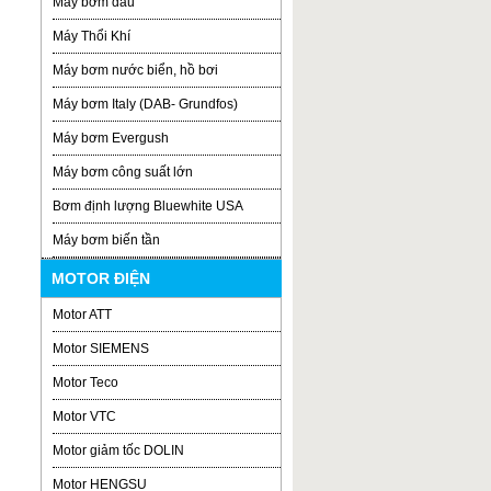
Máy bơm dầu
Máy Thổi Khí
Máy bơm nước biển, hồ bơi
Máy bơm Italy (DAB- Grundfos)
Máy bơm Evergush
Máy bơm công suất lớn
Bơm định lượng Bluewhite USA
Máy bơm biến tần
MOTOR ĐIỆN
Motor ATT
Motor SIEMENS
Motor Teco
Motor VTC
Motor giảm tốc DOLIN
Motor HENGSU