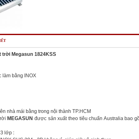
IẾT
 trời Megasun 1824KSS
c làm bằng INOX
trên nhà mái bằng trong nội thành TP.HCM
rời
MEGASUN
được sản xuất theo tiêu chuẩn Australia bao 
3 lớp :