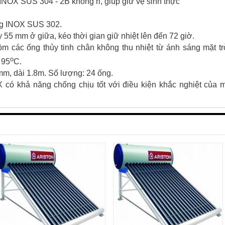
NOX SUS 304 - 2B không rỉ, giúp giữ vệ sinh thực
ng INOX SUS 302.
 55 mm ở giữa, kéo thời gian giữ nhiệt lên đến 72 giờ.
m các ống thủy tinh chân không thu nhiệt từ ánh sáng mặt tr
o
 95
C.
m, dài 1.8m. Số lượng: 24 ống.
ó khả năng chống chịu tốt với điều kiện khắc nghiệt của 