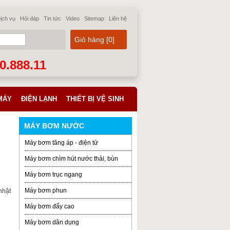
ịch vụ
Hỏi đáp
Tin tức
Video
Sitemap
Liên hệ
Giỏ hàng [
0
]
70.888.11
MÁY
ĐIỆN LẠNH
THIẾT BỊ VỆ SINH
MÁY BƠM NƯỚC
Máy bơm tăng áp - điện tử
Máy bơm chìm hút nước thải, bùn
Máy bơm trục ngang
Máy bơm phun
nhật
Máy bơm đẩy cao
Máy bơm dân dụng