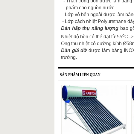
- Thân trong bồn được làm bằng I
phẩm cho nguồn nước.
- Lớp vỏ bên ngoài được làm bằ
- Lớp cách nhiệt Polyurethane dày
Dàn hấp thụ năng lượng
bao gồ
o
Nhiệt độ bồn có thể đạt từ 55
C ->
Ống thu nhiệt có đường kính Ø58m
Dàn giá đỡ
được làm bằng INOX c
trường.
SẢN PHẨM LIÊN QUAN