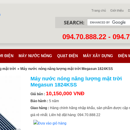
Trang chủ
Giới thiệu
D
SEARCH:
094.70.888.22 - 094.
R ĐIỆN
MÁY NƯỚC NÓNG
QUẠT ĐIỆN
MÁY XÂY DỰNG
ĐIỆN 
 mặt trời
» Máy nước nóng năng lượng mặt trời Megasun 1824KSS
Máy nước nóng năng lượng mặt trời
Megasun 1824KSS
10,150,000 VNĐ
Giá bán :
Bảo hành :
5 năm
Giao hàng :
Hàng chính hãng nhập khẩu, sản phẩm được cập 
giá rẻ nhất. Liên hệ đặt hàng: 094.70.888.22