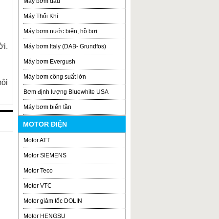
Máy bơm dầu
Máy Thổi Khí
Máy bơm nước biển, hồ bơi
ời.
Máy bơm Italy (DAB- Grundfos)
Máy bơm Evergush
Máy bơm công suất lớn
môi
Bơm định lượng Bluewhite USA
Máy bơm biến tần
MOTOR ĐIỆN
Motor ATT
Motor SIEMENS
Motor Teco
Motor VTC
Motor giảm tốc DOLIN
Motor HENGSU